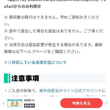
afariからのみ利用可
※ 領収書の発行はできません。予めご承知おきくださ
い。
※ 途中で退会した場合も返金はありません。ご了承くだ
さい。
※ 決済方法は追加変更が発生する場合があります。最新
情報は以下ヘルプページをご確認ください。
＞＞対応している決済方法について
・ご入会の前後で、
東京自習会のライン公式アカウント
に
て、今後の流れについてご案内しますので、ご登録をお願
¥980
/月
特典を見る
い致します。その際にコミュニティについて事前説明をオ
初月無料