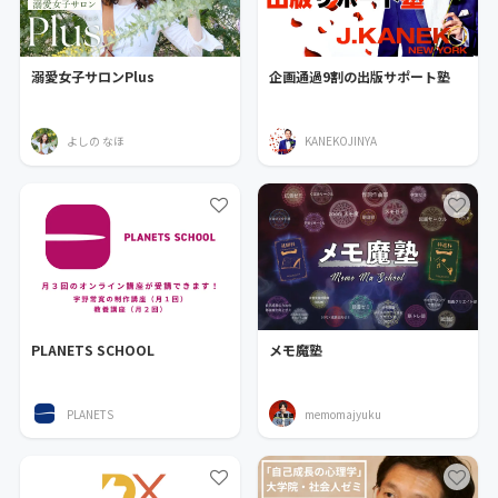
溺愛女子サロンPlus
企画通過9割の出版サポート塾
よしの なほ
KANEKOJINYA
PLANETS SCHOOL
メモ魔塾
PLANETS
memomajyuku