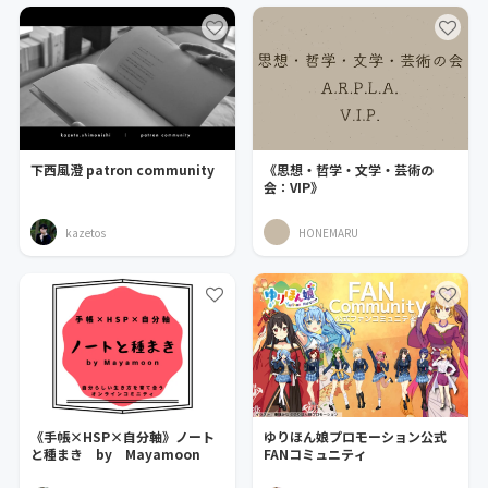
下西風澄 patron community
《思想・哲学・文学・芸術の
会：VIP》
kazetos
HONEMARU
《手帳×HSP×自分軸》ノート
ゆりほん娘プロモーション公式
と種まき by Mayamoon
FANコミュニティ