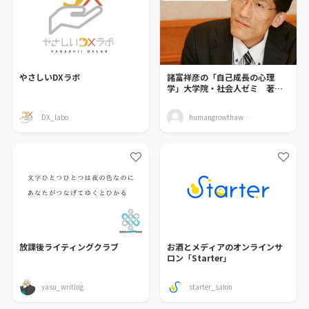
やさしいDXラボ
諸富祥彦の「自己成長の心理
学」大学院・社会人ゼミ 著作
を読み、生き方と心が整う
DX_labo
humangrowthawareness
放課後ライティングクラブ
お酒とメディアのオンラインサ
ロン「Starter」
yasu_writing
starter_salon