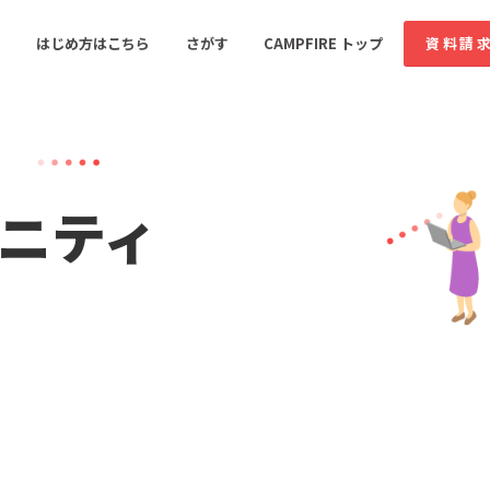
はじめ方はこちら
さがす
CAMPFIRE トップ
資料請
すめのコミュニティ
人気のコミュニティ
新着のコミュ
ニティ
音楽
舞台・パフォーマンス
ゲーム・サービス開発
フード・飲食店
書籍・雑誌出版
アニメ・漫画
ソーシャルグッド
ビューティー・ヘルス