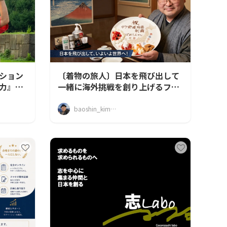
ション
〔着物の旅人〕日本を飛び出して
力』を
一緒に海外挑戦を創り上げるファ
ンコミュニティ
baoshin_kimono_traveler