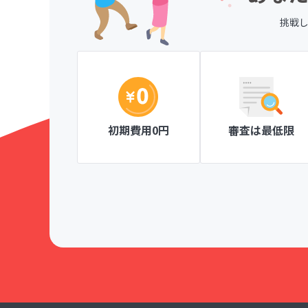
挑戦
、一目で分か
ページ作成が簡単な操作ででき、見やすい
がとても楽しく
にも安心です。
Knitty member's club ニッティメンバーズク
初期費用0円
審査は最低限
！