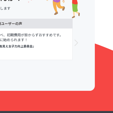
します
用ユーザーの声
べ、初期費用が掛からずおすすめです。
メンバーや自
に始められます！
が寛容である
すめしてます。
高見え女子力向上委員会』
議論メシ