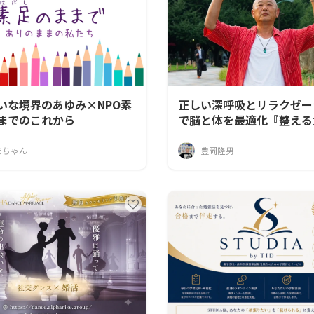
いな境界のあゆみ×NPO素
正しい深呼吸とリラクゼー
までのこれから
で脳と体を最適化『整える
引き出すコミュニティ
まちゃん
豊岡隆男