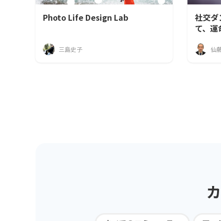
Photo Life Design Lab
社交ダ
て、運
三島史子
仙
カ