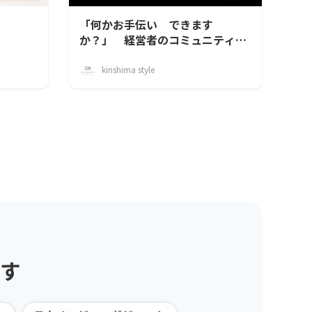
「何かお手伝い できます
か？」 経営者のコミュニティー
「志labo」
kirishima style
す