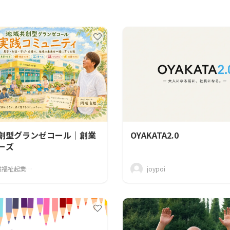
CAMPFIRE for Social Good
CAMPFIRE Creation
創型グランゼコール｜創業
OYAKATA2.0
ーズ
地域福祉起業家 岡垣良雄｜tangoミモザ館
joypoi