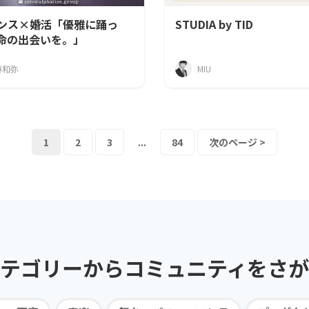
ンス×婚活「優雅に踊っ
STUDIA by TID
命の出会いを。」
藤和弥
MIU
1
2
3
...
84
次のページ >
テゴリーから
コミュニティを
さが