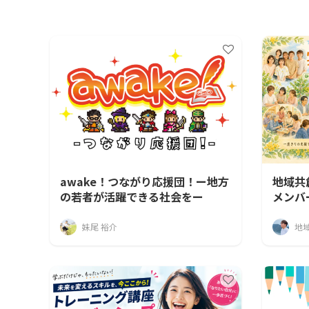
awake！つながり応援団！ー地方
地域共
の若者が活躍できる社会をー
メンバ
妹尾 裕介