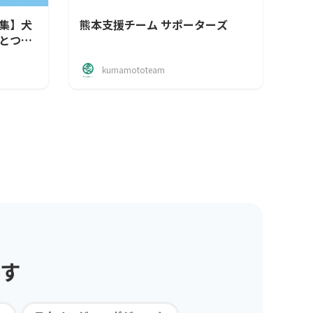
集】犬
熊本支援チーム サポーターズ
とつに
kumamototeam
す