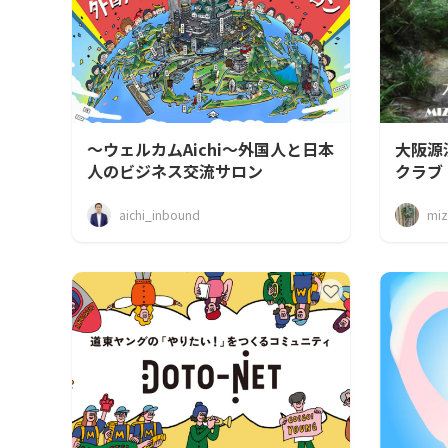
～ウェルカムAichi～外国人と日本
大阪源
人のビジネス交流サロン
クラブ
aichi_inbound
miz