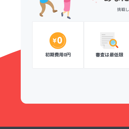
挑戦
、一目で分か
ページ作成が簡単な操作ででき、見やすい
がとても楽しく
にも安心です。
Knitty member's club ニッティメンバーズク
初期費用0円
審査は最低限
！