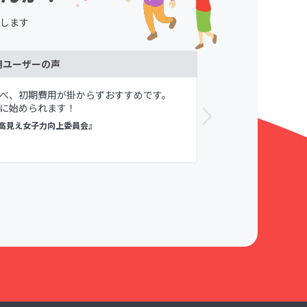
します
用ユーザーの声
べ、初期費用が掛からずおすすめです。
メンバーや自
に始められます！
が寛容である
すめしてます。
高見え女子力向上委員会』
議論メシ