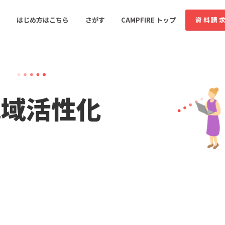
はじめ方はこちら
さがす
CAMPFIRE トップ
資料請
すめのコミュニティ
人気のコミュニティ
新着のコミュ
地域活性化
音楽
舞台・パフォーマンス
ゲーム・サービス開発
フード・飲食店
書籍・雑誌出版
アニメ・漫画
ソーシャルグッド
ビューティー・ヘルス