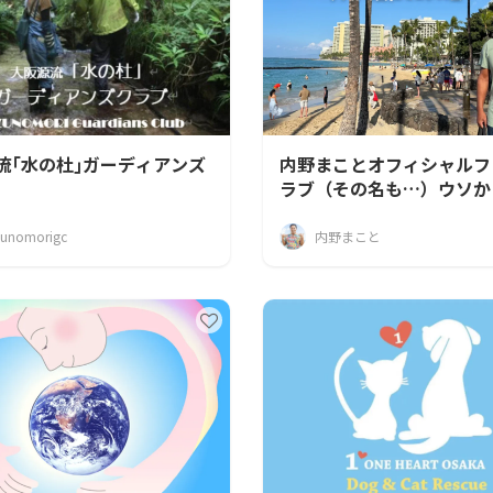
流｢水の杜｣ガーディアンズ
内野まことオフィシャルフ
ラブ（その名も…）ウソか
マコトの会！
unomorigc
内野まこと