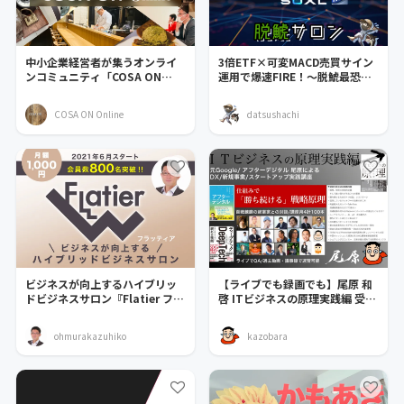
中小企業経営者が集うオンライ
3倍ETF×可変MACD売買サイン
ンコミュニティ「COSA ON
運用で爆速FIRE！～脱鯱最恐サ
Online」
ロン～
COSA ON Online
datsushachi
ビジネスが向上するハイブリッ
【ライブでも録画でも】尾原 和
ドビジネスサロン『Flatier フラ
啓 ITビジネスの原理実践編 受講
ッティア』
メンバー募集！
ohmurakazuhiko
kazobara