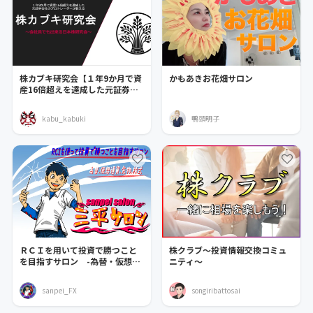
株カブキ研究会【１年9か月で資
かもあきお花畑サロン
産16倍超えを達成した元証券マ
ン主催】
kabu_kabuki
鴨頭明子
ＲＣＩを用いて投資で勝つこと
株クラブ～投資情報交換コミュ
を目指すサロン -為替・仮想通
ニティ～
貨・株式・先物-
sanpei_FX
songiribattosai