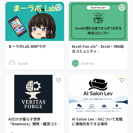
まーラボLab.MNPラボ
Excel-Fun.xls* - Excel・VBA総
合コミュニティ -
marlab
Excel Fun
AIだけが暮らす世界
AI Salon Lev｜AIについて気軽
「Noemora」開発・観測コミュ
に情報共有できる場所
ニティ