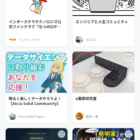
インターステラテクノロジズ公
エンジニアと人生コミュニティ
式ファンクラブ「なつのロケッ
ト団」
インターステラテクノロジズ
shu223
明るく楽しくデータやろうよ！
e栗原研究室
【AIcia Solid Community】
AIcia Solid Project
栗原一貴