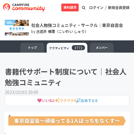
/
資料請求
ログイン
新規会員登録
社会人勉強コミュニティ・サークル｜東京自習会
by
古岩井 脩理（こいわい しゅり）
トップ
3772
メンバー
アクティビティ
書籍代サポート制度について｜社会人
勉強コミュニティ
2023/10/03 20:00
いいね
1
ワクワク
0
おめでと
0