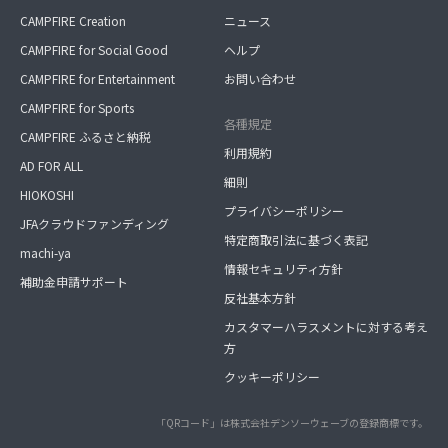
CAMPFIRE Creation
ニュース
CAMPFIRE for Social Good
ヘルプ
CAMPFIRE for Entertainment
お問い合わせ
CAMPFIRE for Sports
各種規定
CAMPFIRE ふるさと納税
利用規約
AD FOR ALL
細則
HIOKOSHI
プライバシーポリシー
JFAクラウドファンディング
特定商取引法に基づく表記
machi-ya
情報セキュリティ方針
補助金申請サポート
反社基本方針
カスタマーハラスメントに対する考え
方
クッキーポリシー
「QRコード」は株式会社デンソーウェーブの登録商標です。