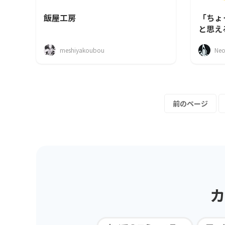
飯屋工房
「ちょ
と思え
【新プ
meshiyakoubou
前のページ
カ