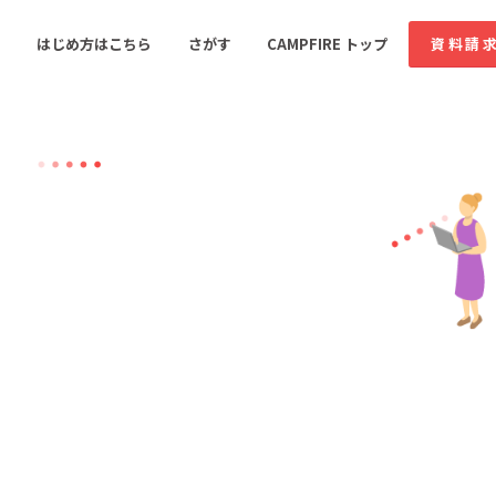
はじめ方はこちら
さがす
CAMPFIRE トップ
資料請
すめのコミュニティ
人気のコミュニティ
新着のコミュ
音楽
舞台・パフォーマンス
ゲーム・サービス開発
フード・飲食店
書籍・雑誌出版
アニメ・漫画
ソーシャルグッド
ビューティー・ヘルス