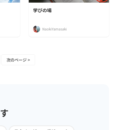
学びの場
NaokiYamasaki
次のページ >
す