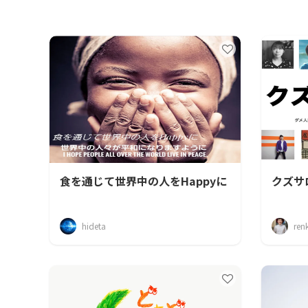
食を通じて世界中の人をHappyに
クズサ
hideta
ren