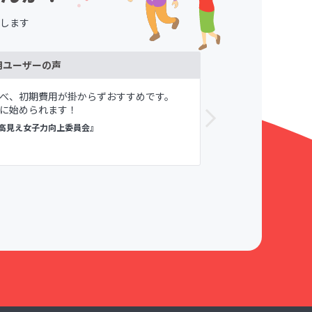
します
用ユーザーの声
べ、初期費用が掛からずおすすめです。
メンバーや自
に始められます！
が寛容である
すめしてます。
高見え女子力向上委員会』
議論メシ