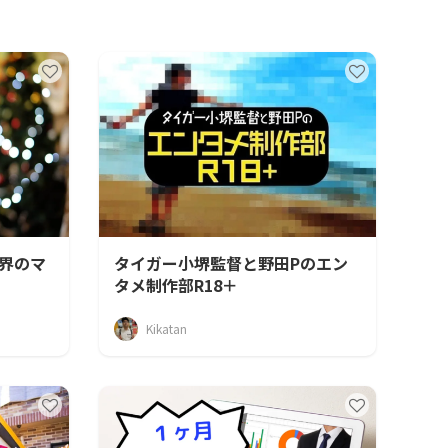
界のマ
タイガー小堺監督と野田Pのエン
タメ制作部R18＋
Kikatan