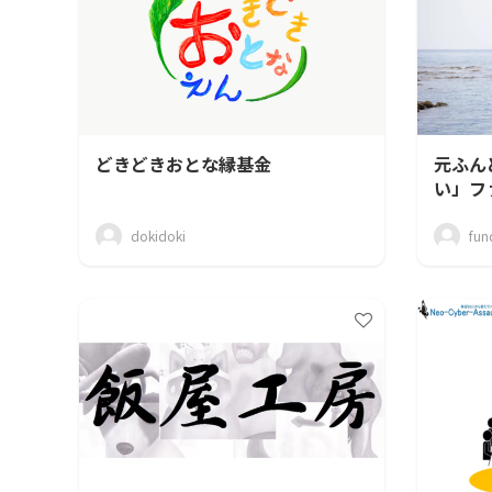
どきどきおとな縁基金
元ふん
い」フ
dokidoki
fun