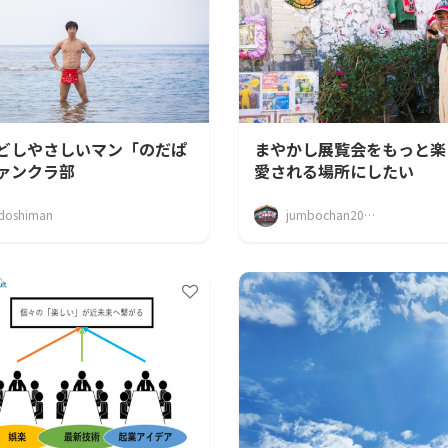
どしやさしいマン「のだぱ
まやかし展覧会をもっと楽
ァンクラ部
愛される場所にしたい
doshiman
jumbochan2017