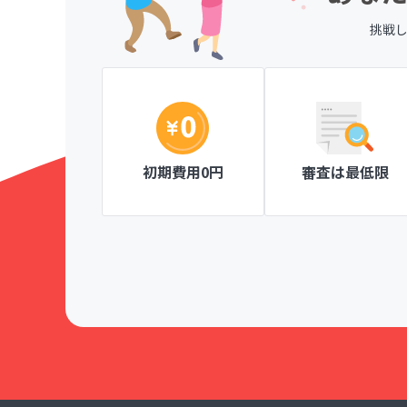
挑戦
、一目で分か
ページ作成が簡単な操作ででき、見やすい
がとても楽しく
にも安心です。
Knitty member's club ニッティメンバーズク
初期費用0円
審査は最低限
！