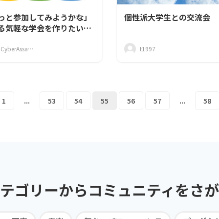
っと参加してみようかな」
個性派大学生との交流会
る気軽な学会を作りたい
ロジェクト】
NeoCyberAssault
t1997
1
...
53
54
55
56
57
...
58
テゴリーから
コミュニティを
さが