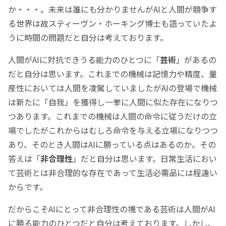
か・・・。未来は誰にも分かりませんがAIと人間が競争す
る世界は故スティーヴン・ホーキング博士も語っていたよ
うに時間の問題だと自分は考えております。
人間がAIに対抗できうる能力のひとつに「
芸術
」があるの
だと自分は思います。これまでの機械は記憶力や精度、量
産性においては人間を凌駕していましたがAIの登場で機械
は新たに「自我」を獲得し一挙に人間に似た存在になりつ
つあります。これまでの機械は人間の命令に従うだけの立
場でしたがこれからはむしろ命令を与える立場になりつつ
あり、そのとき人間はAIに勝っている点はあるのか。その
答えは「
非合理性
」だと自分は思います。日常生活におい
て芸術とは非合理的な存在であって生活必需品には程遠い
からです。
だからこそAIにとって非合理性の塊である芸術は人間がAI
に勝る能力のひとつだと自分は考えております。しかし、