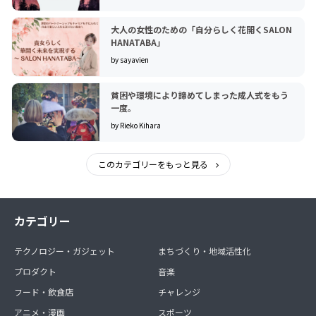
大人の女性のための「自分らしく花開くSALON
HANATABA」
by sayavien
貧困や環境により諦めてしまった成人式をもう
一度。
by Rieko Kihara
このカテゴリーをもっと見る
カテゴリー
テクノロジー・ガジェット
まちづくり・地域活性化
プロダクト
音楽
フード・飲食店
チャレンジ
アニメ・漫画
スポーツ