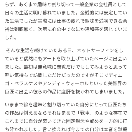
らず、あくまで趣味と割り切って一般企業の会社員として
日々の生活に明け暮れていました。金銭的には安定してい
た生活でしたが実際には仕事の疲れで趣味を満喫できる余
裕は到底無く、次第に心の中でなにか違和感を感じていま
した。
そんな生活を続けていたある日、ネットサーフィンをし
ていると偶然にもアートを取り上げていたページに出会い
ました。最初は無意味に閲覧だけでもしてみようと思って
軽い気持ちで訪問しただけだったのですがそこでディエ
ゴ・ベラスケスやアンディ・ウォーホルといった美術界の
巨匠に出会い彼らの作品に度肝を抜かれてしまいました。
いままで絵を趣味と割り切っていた自分にとって巨匠たち
の作品は例えるならそれはまるで「戦車」のような存在で
これまでに自分が築いてきた固定観念や戒めを一方的に打
ち砕かれました。言い換えれば今までの自分は本音を黙殺