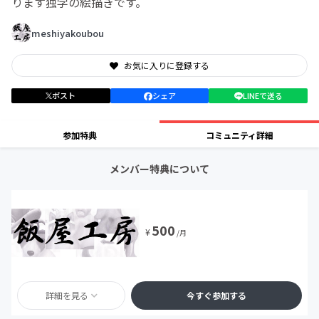
ります独学の絵描きです。
meshiyakoubou
お気に入りに登録する
ポスト
シェア
LINEで送る
参加特典
コミュニティ詳細
メンバー特典について
500
¥
/月
詳細を見る
今すぐ参加する