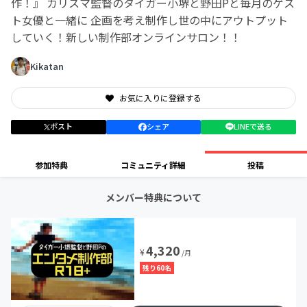
作！』 カリスマ監督のタイガー小堺と野田Pと毎月のゲス
ト女優と一緒に 企画を考え制作し世の中にアウトプット
していく！新しい制作部オンラインサロン！！
Kikatan
お気に入りに登録する
ポスト
シェア
LINEで送る
参加特典
コミュニティ詳細
投稿
メンバー特典について
4,320
¥
/月
残り60名