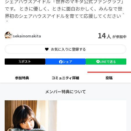
シェアハウスアイドル「世界のマキタ公式ファンクラブ」
です。 ときに優しく、ときに面白おかしく、みんなで世
界初のシェアハウスアイドルを育てて応援してください＾
＾
14
人
sekainomakita
が参加中
お気に入りに登録する
ポスト
シェア
LINEで送る
参加特典
コミュニティ詳細
投稿
メンバー特典について