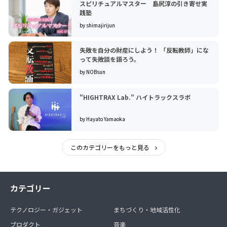
スピリチュアルマスター 島尻淳の引き寄せ実
践塾
by shimajirijun
失敗を自分の財産にしよう！ 「反転教師」にな
って失敗談を語ろう。
by NOBsun
"HIGHTRAX Lab." ハイトラックスラボ
by Hayato Yamaoka
このカテゴリーをもっと見る
カテゴリー
テクノロジー・ガジェット
まちづくり・地域活性化
プロダクト
音楽