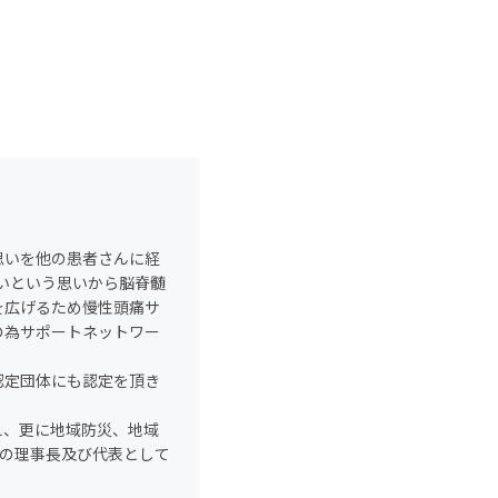
思いを他の患者さんに経
いという思いから脳脊髄
を広げるため慢性頭痛サ
の為サポートネットワー
認定団体にも認定を頂き
え、更に地域防災、地域
団体の理事長及び代表として