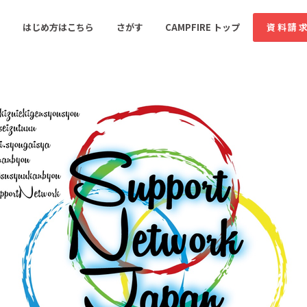
コミュニティ詳細
はじめ方はこちら
さがす
CAMPFIRE トップ
資料請
すめのコミュニティ
人気のコミュニティ
新着のコミュ
音楽
舞台・パフォーマンス
ゲーム・サービス開発
フード・飲食店
書籍・雑誌出版
アニメ・漫画
ソーシャルグッド
ビューティー・ヘルス