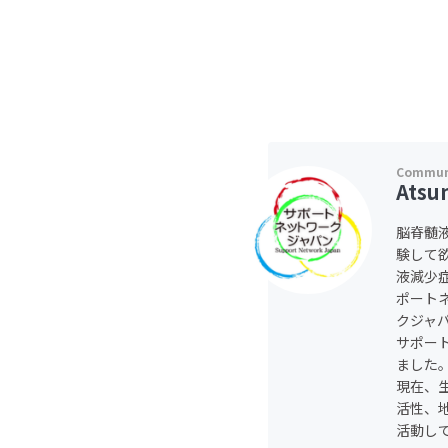
Atsu
脳脊髄
験して
液減少
ポート
クジャ
サポー
ました
現在、
活性、地
活動し