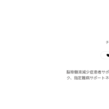
チ
脳脊髄液減少症患者サ
ク、指定難病サポート