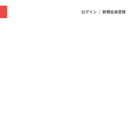
/
求
ログイン
新規会員登録
ニティ
プロダクト
ファッション
スポーツ
ケア
まちづくり・地域活性化