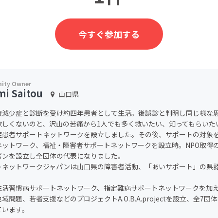
今すぐ参加する
mi Saitou
山口県
液減少症と診断を受け約四年患者として生活。後誤診と判明し同じ様な
欲しくないのと、沢山の苦痛から1人でも多く救いたい、知ってもらいた
症患者サポートネットワークを設立しました。その後、サポートの対象
ネットワーク、福祉・障害者サポートネットワークを設立時。NPO取得
パンを設立し全団体の代表になりました。
トネットワークジャパンは山口県の障害者活動、「あいサポート」の県
。
生活習慣病サポートネットワーク、指定難病サポートネットワークを加
域問題、若者支援などのプロジェクトA.O.B.A.projectを設立、全7
ています。