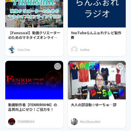
【Funusual】動画クリエーター
YouTubeらんふぉれテレビ製作
のためのマネタイズオンライン
費
サロン
Yuta Ono
lanfore
動画制作者【FENRIR0046】の
大人の部活動☆ゆーちゅ―部
品質向上にぜひ！ご協力を！
FENRIR0046
NorySkywalker