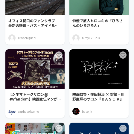
オフィス樋口のファンクラブ
俳優で旅人ヒロユキの「ひろさ
最新の鉄道・バス・アイドルの
んのひろさろん」
ライブを配信します。
Officehiguchi
hiroyuki1234
【シネマトークサロン@
映画監督・窪田将治 × 俳優・川
HWfandom】映画宣伝マンが語
野直輝のサロン『ＢＡＳＥ Ｋ』
らない映画の世界
exphase kanno
base_k