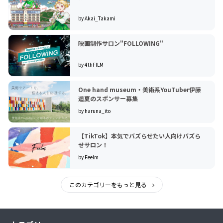
by Akai_Takami
映画制作サロン"FOLLOWING"
by 4thFILM
One hand museum・美術系YouTuber伊藤
遥夏のスポンサー募集
by haruna_ito
【TikTok】本気でバズらせたい人向けバズら
せサロン！
by Feelm
このカテゴリーをもっと見る