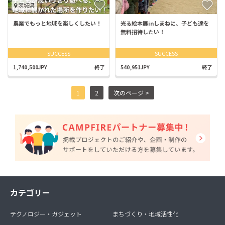
茨城県
農業でもっと地域を楽しくしたい！
光る絵本展inしまねに、子ども達を
無料招待したい！
SUCCESS
SUCCESS
1,740,500JPY
終了
540,951JPY
終了
1
2
次のページ >
カテゴリー
テクノロジー・ガジェット
まちづくり・地域活性化