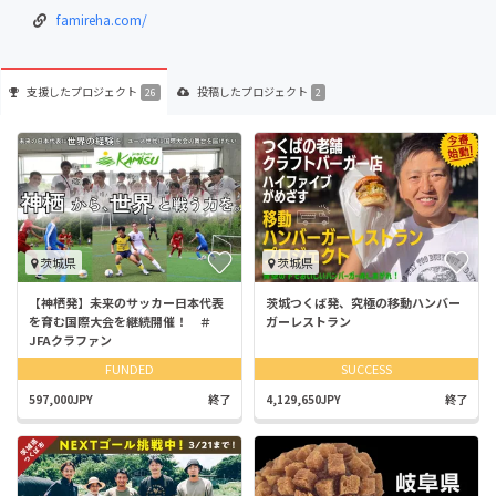
famireha.com/
支援した
プロジェクト
投稿した
プロジェクト
26
2
茨城県
茨城県
【神栖発】未来のサッカー日本代表
茨城つくば発、究極の移動ハンバー
を育む国際大会を継続開催！ ＃
ガーレストラン
JFAクラファン
FUNDED
SUCCESS
597,000JPY
終了
4,129,650JPY
終了