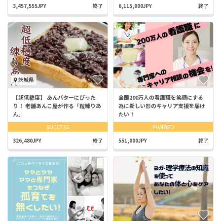
3,457,555JPY
終了
6,115,000JPY
終了
茨城県
【超低糖度】 あんバターにぴった
全国200万人の看護職を笑顔にする
り！ 老舗あんこ屋が作る「粒練りあ
為に新しい形のキャリア支援を届け
ん」
たい！
SUCCESS
FUNDED
326,480JPY
終了
551,000JPY
終了