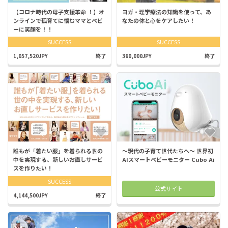
【コロナ時代の母子支援革命 ！】オ
ヨガ・理学療法の知識を使って、あ
ンラインで孤育てに悩むママとベビ
なたの体と心をケアしたい！
ーに笑顔を！！
SUCCESS
SUCCESS
1,057,520JPY
終了
360,000JPY
終了
誰もが「着たい服」を着られる世の
～現代の子育て世代たちへ～ 世界初
中を実現する、新しいお直しサービ
AIスマートベビーモニター Cubo Ai
スを作りたい！
SUCCESS
公式サイト
4,144,500JPY
終了