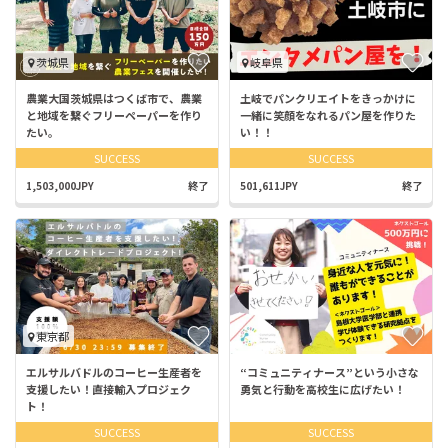
茨城県
岐阜県
農業大国茨城県はつくば市で、農業
土岐でパンクリエイトをきっかけに
と地域を繋ぐフリーペーパーを作り
一緒に笑顔をなれるパン屋を作りた
たい。
い！！
SUCCESS
SUCCESS
1,503,000JPY
終了
501,611JPY
終了
東京都
エルサルバドルのコーヒー生産者を
“コミュニティナース”という小さな
支援したい！直接輸入プロジェク
勇気と行動を高校生に広げたい！
ト！
SUCCESS
SUCCESS