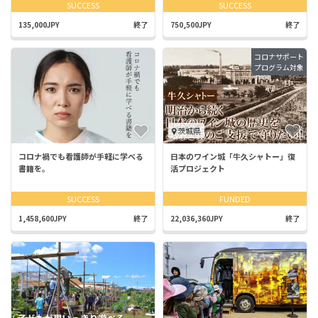
SUCCESS
SUCCESS
135,000JPY
終了
750,500JPY
終了
コロナサポート
プログラム対象
茨城県
コロナ禍でも看護師が手軽に学べる
日本のワイン城「牛久シャトー」復
書籍を。
活プロジェクト
SUCCESS
FUNDED
1,458,600JPY
終了
22,036,360JPY
終了