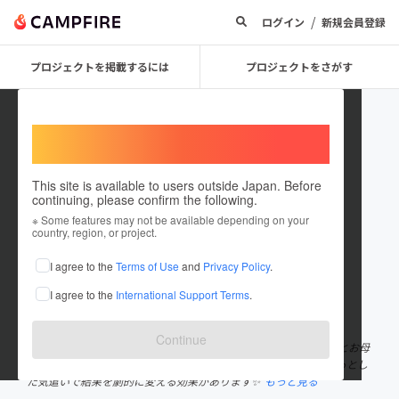
/
ログイン
新規会員登録
プロジェクトを掲載するには
プロジェクトをさがす
Welcome,
International users
This site is available to users outside Japan. Before
continuing, please confirm the following.
中川 将吾
※ Some features may not be available depending on your
country, region, or project.
プロジェクトオーナー
I agree to the
Terms of Use
and
Privacy Policy
.
これまでに26回支援して2件のプロジェクトを投稿しています
I agree to the
International Support Terms
.
在住国：日本
現在地：茨城県
出身国：日本
出身地：未設定
Continue
こどもの運動機能の発達を専門にしているドクターです👨‍⚕️こどもとお母
さんの体の健康をサポートする活動を進めています。運動はちょっとし
た気遣いで結果を劇的に変える効果があります✨
もっと見る