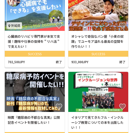
茨城県
心臓病のリハビリ専門家が本気で支
オシャレで奇抜なパン屋「小麦の奴
援！趣味や仕事の復帰を＂リハ活＂
隷」でユーモア溢れる最高の空間を
で支えたい！
作りたい！！
SUCCESS
SUCCESS
702,500JPY
終了
933,000JPY
終了
映画『糖尿病の不都合な真実』公開
イタリアで見てきたフル・インクル
記念イベントを開催したい！
ーシブ教育についての本を出版した
い！！