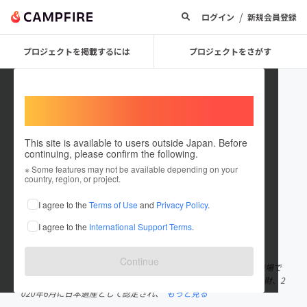
/
ログイン
新規会員登録
プロジェクトを掲載するには
プロジェクトをさがす
Welcome,
International users
This site is available to users outside Japan. Before
continuing, please confirm the following.
牛久シャトー
※ Some features may not be available depending on your
country, region, or project.
プロジェクトオーナー
I agree to the
Terms of Use
and
Privacy Policy
.
これまでに1件のプロジェクトを投稿しています
I agree to the
International Support Terms
.
在住国：日本
現在地：茨城県
出身国：日本
出身地：茨城県
Continue
茨城県牛久市にあり、117年の歴史ある日本初の本格的ワイン醸造場で
す。 2007年11月に近代化産業遺産、2008年6月に国指定重要文化財、2
020年6月に日本遺産として認定され、
もっと見る