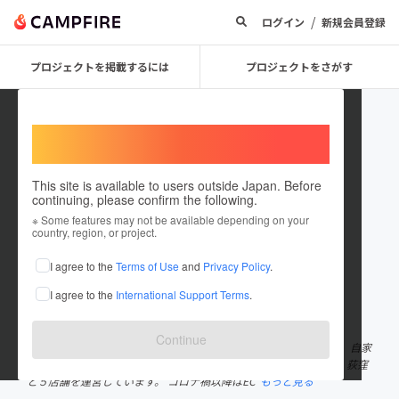
/
ログイン
新規会員登録
プロジェクトを掲載するには
プロジェクトをさがす
Welcome,
International users
This site is available to users outside Japan. Before
continuing, please confirm the following.
WOODBERRY COFFEE
※ Some features may not be available depending on your
country, region, or project.
プロジェクトオーナー
I agree to the
Terms of Use
and
Privacy Policy
.
これまでに1回支援して2件のプロジェクトを投稿しています
I agree to the
International Support Terms
.
在住国：日本
現在地：東京都
出身国：日本
出身地：東京都
Continue
ウッドベリーコーヒーは2012年に創業したコーヒーの専門店です。自家
焙煎のロースタリーカフェとして用賀・渋谷・代官山・学芸大学・荻窪
と５店舗を運営しています。 コロナ禍以降はEC
もっと見る