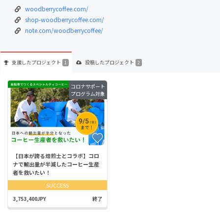
woodberrycoffee.com/
shop-woodberrycoffee.com/
note.com/woodberrycoffee/
支援した
プロジェクト
投稿した
プロジェクト
1
2
コロナサポート
プログラム対象
【日本が誇る焙煎士とコラボ】コロ
ナで輸出量が半減したコーヒー生産
者を救いたい！
SUCCESS
3,753,400JPY
終了