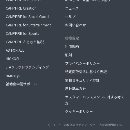
CAMPFIRE Creation
ニュース
CAMPFIRE for Social Good
ヘルプ
CAMPFIRE for Entertainment
お問い合わせ
CAMPFIRE for Sports
各種規定
CAMPFIRE ふるさと納税
利用規約
AD FOR ALL
細則
HIOKOSHI
プライバシーポリシー
JFAクラウドファンディング
特定商取引法に基づく表記
machi-ya
情報セキュリティ方針
補助金申請サポート
反社基本方針
カスタマーハラスメントに対する考え
方
クッキーポリシー
「QRコード」は株式会社デンソーウェーブの登録商標です。