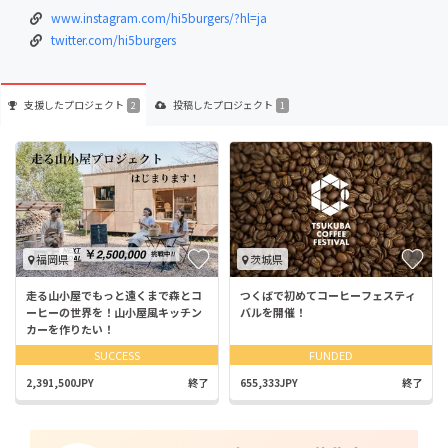
www.instagram.com/hi5burgers/?hl=ja
twitter.com/hi5burgers
支援した
プロジェクト
投稿した
プロジェクト
2
1
福岡県
茨城県
走る山小屋でもっと遠くまで森とコ
つくばで初めてコーヒーフェスティ
ーヒーの世界を！山小屋風キッチン
バルを開催！
カーを作りたい！
SUCCESS
FUNDED
2,391,500JPY
終了
655,333JPY
終了