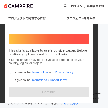
/
ログイン
新規会員登録
プロジェクトを掲載するには
プロジェクトをさがす
Welcome,
International users
This site is available to users outside Japan. Before
continuing, please confirm the following.
ATSUSHI_KATAHIRA
※ Some features may not be available depending on your
country, region, or project.
プロジェクトオーナー
I agree to the
Terms of Use
and
Privacy Policy
.
これまでに2回支援して1件のプロジェクトを投稿しています
I agree to the
International Support Terms
.
在住国：日本
現在地：茨城県
出身国：日本
出身地：茨城県
Continue
★初めてのチャレンジです。よろしくお願いします★ 茨城県つくば市で
ハンバーガーを手作りして、皆さんにお届けしています。 「Hi-five」と
して２００６年からハンバーガーを焼いて
もっと見る