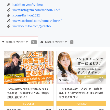
hackktag.com/ranhou
www.instagram.com/ranhou2022/
x.com/Ranhou2022
www.facebook.com/nomashiho44/
www.youtube.com/@ranhou
支援した
プロジェクト
投稿した
プロジェクト
181
1
京都府
「みんながなりたい自分になってい
【四条烏丸にオープン】第一印象を
ける社会」を実現するため、書籍を
美しく！"顔"に特化したコスパ抜群
出版し届けたい！
サブスクサロン
SUCCESS
FUNDED