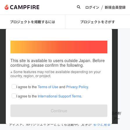
/
ログイン
新規会員登録
プロジェクトを掲載するには
プロジェクトをさがす
Welcome,
International users
This site is available to users outside Japan. Before
continuing, please confirm the following.
ranhou2022
※ Some features may not be available depending on your
country, region, or project.
プロジェクトオーナー
I agree to the
Terms of Use
and
Privacy Policy
.
これまでに181回支援して1件のプロジェクトを投稿しています
I agree to the
International Support Terms
.
在住国：日本
現在地：京都府
出身国：日本
出身地：三重県
Continue
三重県伊勢市出身。京都市在住。 現代アートを取り入れた書道作品の制
作やアップサイクルアート、地方創生プロジェクトにも多数参加。アー
ティスト、NFTクリエイターとしても活動中。文字が
もっと見る