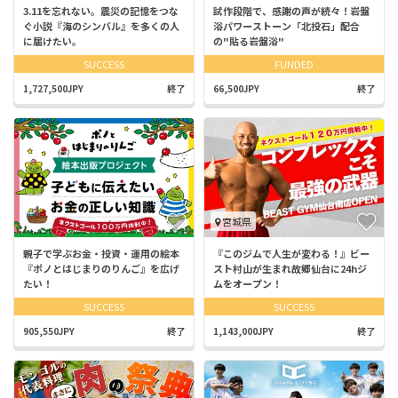
3.11を忘れない。震災の記憶をつな
試作段階で、感謝の声が続々！岩盤
ぐ小説『海のシンバル』を多くの人
浴パワーストーン「北投石」配合
に届けたい。
の"貼る岩盤浴"
SUCCESS
FUNDED
1,727,500JPY
終了
66,500JPY
終了
宮城県
親子で学ぶお金・投資・運用の絵本
『このジムで人生が変わる！』ビー
『ポノとはじまりのりんご』を広げ
スト村山が生まれ故郷仙台に24hジ
たい！
ムをオープン！
SUCCESS
SUCCESS
905,550JPY
終了
1,143,000JPY
終了