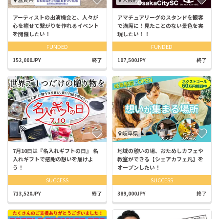
アーティストの出演機会と、人々が
アマチュアリーグのスタンドを観客
心を癒せて繋がりを作れるイベント
で満席に！見たことのない景色を実
を開催したい！
現したい！！
FUNDED
FUNDED
152,000JPY
終了
107,500JPY
終了
岐阜県
7月10日は『名入れギフトの日』 名
地域の憩いの場、おためしカフェや
入れギフトで感謝の想いを届けよ
教室ができる【シェアカフェ凡】を
う！
オープンしたい！
SUCCESS
SUCCESS
713,520JPY
終了
389,000JPY
終了