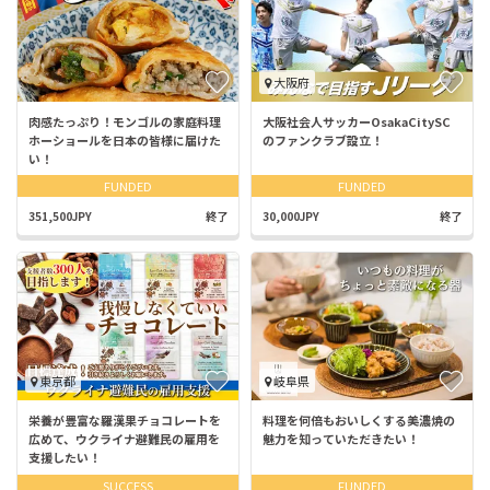
大阪府
肉感たっぷり！モンゴルの家庭料理
大阪社会人サッカーOsakaCitySC
ホーショールを日本の皆様に届けた
のファンクラブ設立！
い！
FUNDED
FUNDED
351,500JPY
終了
30,000JPY
終了
東京都
岐阜県
栄養が豊富な羅漢果チョコレートを
料理を何倍もおいしくする美濃焼の
広めて、ウクライナ避難民の雇用を
魅力を知っていただきたい！
支援したい！
SUCCESS
FUNDED