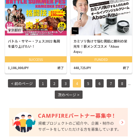
京都府
バトル・サマー・フェス2022 亀岡
カミソリ負けで悩む男肌に勝利の栄
を盛り上げたい！
光を！新メンズコスメ「Abao
Aqu」
SUCCESS
FUNDED
1,186,000JPY
終了
448,725JPY
終了
...
< 前のページ
1
2
3
4
5
6
7
8
次のページ >