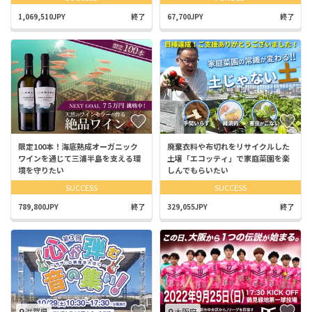
1,069,510JPY
終了
67,700JPY
終了
限定100本！海底熟成オーガニック
廃棄衣料や布切れをリサイクルした
ワインを通じて三浦半島を支える環
土壌「エコッティ」で家庭菜園を楽
境を守りたい
しんでもらいたい
SUCCESS
SUCCESS
789,800JPY
終了
329,055JPY
終了
滋賀県
大阪府