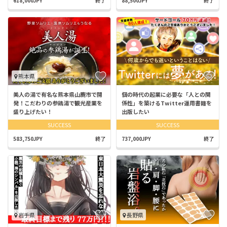
618,000JPY
終了
88,500JPY
終了
熊本県
美人の湯で有名な熊本県山鹿市で開
個の時代の起業に必要な「人との関
発！こだわりの参鶏湯で観光産業を
係性」を築けるTwitter運用書籍を
盛り上げたい！
出版したい
SUCCESS
SUCCESS
583,750JPY
終了
737,000JPY
終了
岩手県
長野県