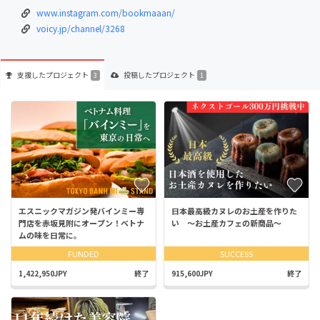
www.instagram.com/bookmaaan/
voicy.jp/channel/3268
支援した
プロジェクト
投稿した
プロジェクト
3
1
エスニックマガジン発バインミー専
日本最高級カヌレのお土産を作りた
門店を赤坂見附にオープン！ベトナ
い 〜お土産カフェの新商品〜
ムの味を日常に。
FUNDED
SUCCESS
1,422,950JPY
終了
915,600JPY
終了