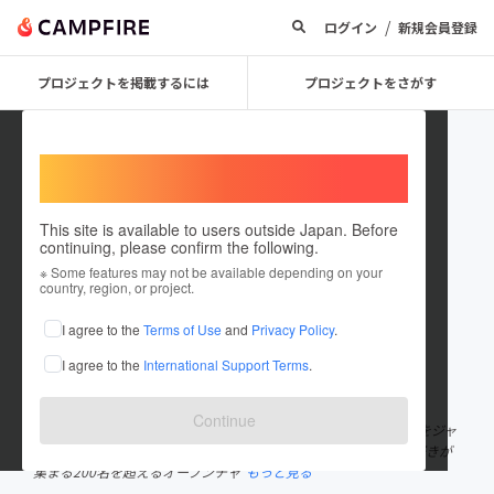
/
ログイン
新規会員登録
プロジェクトを掲載するには
プロジェクトをさがす
Welcome,
International users
This site is available to users outside Japan. Before
continuing, please confirm the following.
bookmaaan
※ Some features may not be available depending on your
country, region, or project.
プロジェクトオーナー
I agree to the
Terms of Use
and
Privacy Policy
.
これまでに3回支援して1件のプロジェクトを投稿しています
I agree to the
International Support Terms
.
在住国：日本
現在地：未設定
出身国：日本
出身地：未設定
Continue
1年間300冊以上本を読む社会人1年目。 Instagramでは読んだ本をジャ
ンル別にランキング形式で投稿。 現在フォロワー数10万人。 本好きが
集まる200名を超えるオープンチャ
もっと見る