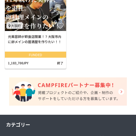
大阪府
元美容師が飲食店開業！？大阪市内
に卵メインの居酒屋を作りたい！！
FUNDED
1,183,700JPY
終了
カテゴリー