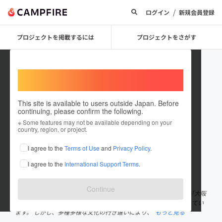
/
ログイン
新規会員登録
プロジェクトを掲載するには
プロジェクトをさがす
Welcome,
International users
This site is available to users outside Japan. Before
continuing, please confirm the following.
OsakaCitySC
※ Some features may not be available depending on your
country, region, or project.
プロジェクトオーナー
I agree to the
Terms of Use
and
Privacy Policy
.
これまでに3件のプロジェクトを投稿しています
I agree to the
International Support Terms
.
在住国：日本
現在地：大阪府
出身国：日本
出身地：未設定
Continue
大阪中央区をホームタウンに活動しているサッカークラブです。 「大阪
市中央区からJリーグへ」 大阪市中央区は多種多様な文化が共存してい
ます。 しかし、多種多様な文化の行き違いにより、
もっと見る