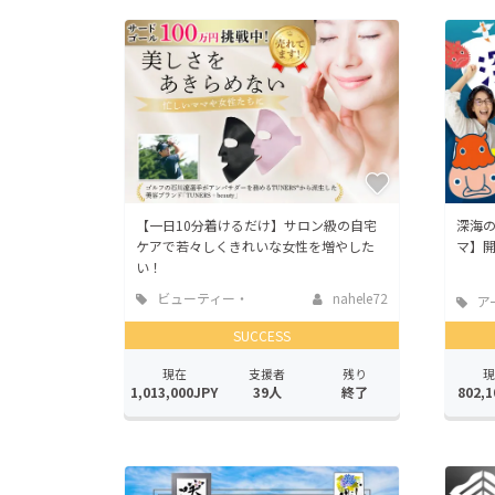
【一日10分着けるだけ】サロン級の自宅
深海
ケアで若々しくきれいな女性を増やした
マ】
い！
ビューティー・
nahele72
ア
ヘルスケア
SUCCESS
現在
支援者
残り
現
1,013,000JPY
39人
終了
802,1