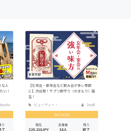
東京都
きな人
【忘年会・新年会など飲み会が多い季節
たい！
に】渋谷発！サプリ飲守り（のまもり）誕
生！
kyoto
ビューティー・
3well
ヘルスケア
SUCCESS
残り
現在
支援者
残り
終了
329,230JPY
38人
終了