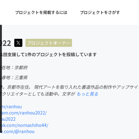
プロジェクトを掲載するには
プロジェクトをさがす
022
プロジェクトオーナー
ターン
注目の新着プロジェクト
募集終了が近いプロ
81回支援して1件のプロジェクトを投稿しています
現在地：京都府
音楽
舞台・パフォーマンス
出身地：三重県
身。京都市在住。 現代アートを取り入れた書道作品の制作やアップサイ
ゲーム・サービス開発
フード・飲食店
FTクリエイターとしても活動中。文字が
もっと見る
書籍・雑誌出版
アニメ・漫画
om/ranhou
ram.com/ranhou2022/
チャレンジ
ビューティー・ヘルス
hou2022
ok.com/nomashiho44/
be.com/@ranhou