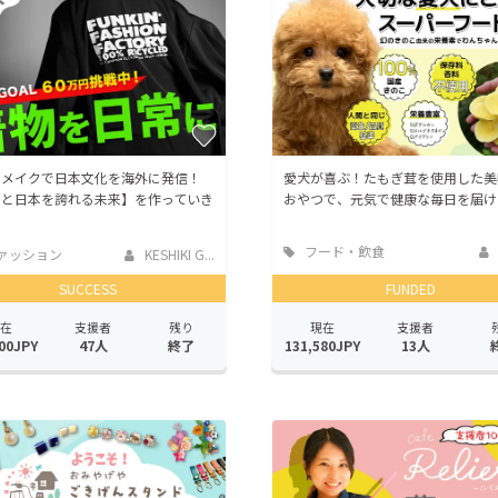
リメイクで日本文化を海外に発信！
愛犬が喜ぶ！たもぎ茸を使用した美
っと日本を誇れる未来】を作っていき
おやつで、元気で健康な毎日を届け
！
フード・飲食
ァッション
KESHIKI G...
店
SUCCESS
FUNDED
在
支援者
残り
現在
支援者
00JPY
47人
終了
131,580JPY
13人