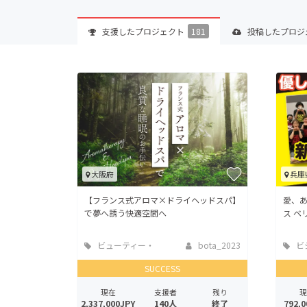
支援した
プロジェクト
181
投稿した
プロジ
大阪府
兵庫
【フランス式アロマ×ドライヘッドスパ】
愛、
で夢へ誘う快適空間へ
ス ベ
ビューティー・
bota_2023
ビ
ヘルスケア
業
SUCCESS
現在
支援者
残り
現
2,337,000JPY
140人
終了
792,0