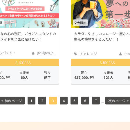
県
大阪府
んなの心の別荘」ごきげんスタンドの
カラダにやさしいスムージー屋さん
ドメイドを全国に届けたい！
拠点の機材をそろえたい！！
ちづくり・
gokigen_s...
チャレンジ
mo
活性化
SUCCESS
SUCCESS
在
支援者
残り
現在
支援者
00JPY
60人
終了
637,000JPY
121人
...
< 前のページ
1
2
3
4
5
6
7
次のページ >