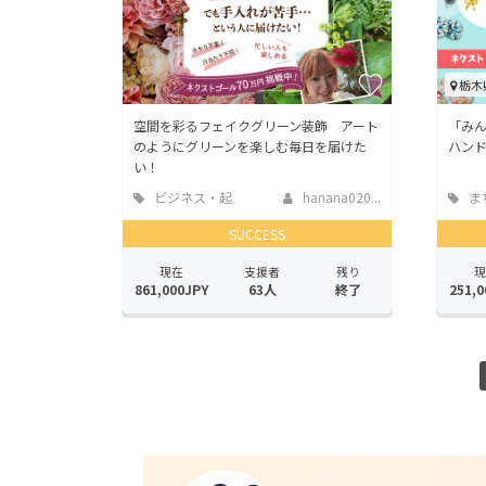
栃木
空間を彩るフェイクグリーン装飾 アート
「み
のようにグリーンを楽しむ毎日を届けた
ハン
い！
ビジネス・起
hanana020...
ま
業
地域
SUCCESS
現在
支援者
残り
現
861,000JPY
63人
終了
251,0