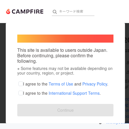
Welcome,
International users
ranhou2
人気のプロジェクト
注目のリ
This site is available to users outside Japan.
これまでに1
Before continuing, please confirm the
following.
在住国：日本
※ Some features may not be available depending on
アート・写真
出身国：日本
your country, region, or project.
三重県伊勢市出
テクノロジー・ガジェット
I agree to the
Terms of Use
and
Privacy Policy
.
ーティスト、N
I agree to the
International Support Terms
.
映像・映画
hackktag.c
www.instag
ビジネス・起業
Continue
x.com/Ran
www.facebo
まちづくり・地域活性化
www.youtu