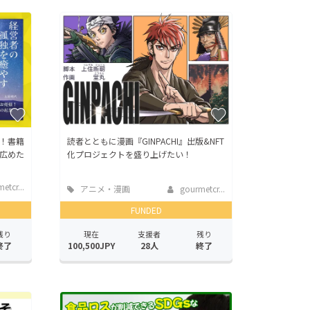
！書籍
読者とともに漫画『GINPACHI』出版&NFT
広めた
化プロジェクトを盛り上げたい！
etcr...
アニメ・漫画
gourmetcr...
FUNDED
残り
現在
支援者
残り
終了
100,500JPY
28人
終了