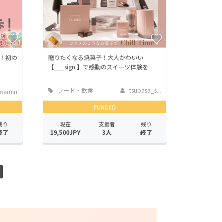
！初の
贈りたくなる焼菓子！大人かわいい
【___sign.】で感動のスイーツ体験を
フード・飲食
tsubasa_s...
namin
店
FUNDED
残り
現在
支援者
残り
終了
19,500JPY
3人
終了