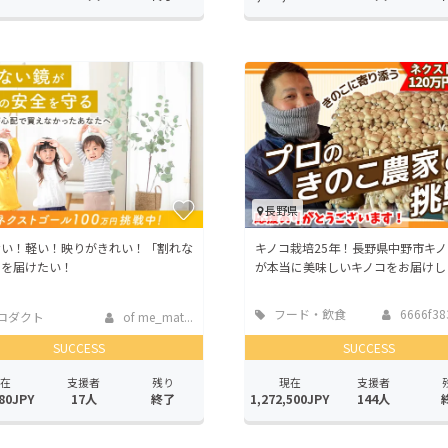
長野県
ない！軽い！映りがきれい！「割れな
キノコ栽培25年！長野県中野市キ
」を届けたい！
が本当に美味しいキノコをお届けし
フード・飲食
6666f38
ロダクト
of me_mat...
店
SUCCESS
SUCCESS
在
支援者
残り
現在
支援者
80JPY
17人
終了
1,272,500JPY
144人