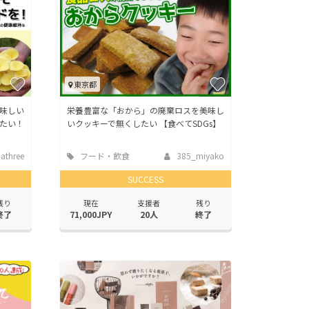
東京都
味しい
栄養豊富な「おから」の廃棄ロスを美味し
たい！
いクッキーで無くしたい 【食べてSDGs】
athree
フード・飲食
385_miyako
店
SUCCESS
残り
現在
支援者
残り
終了
71,000JPY
20人
終了