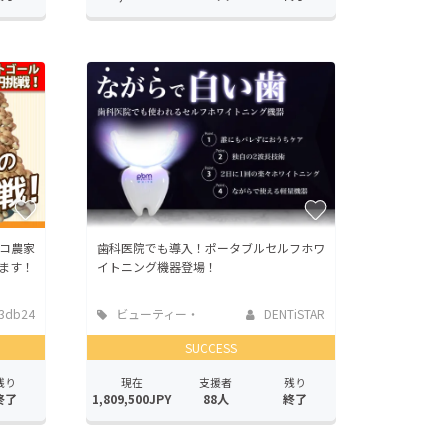
ノコ農家
歯科医院でも導入！ポータブルセルフホワ
ます！
イトニング機器登場！
3db24
ビューティー・
DENTiSTAR
ヘルスケア
SUCCESS
残り
現在
支援者
残り
終了
1,809,500JPY
88人
終了