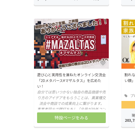
遊び心と実用性を兼ねたオンライン交流会
割れ
「2Dメタバース#マザルタス」を広めた
い鏡
い！
自分では思いつかない独自の商品価値や売
プ
り方のアイデアをもらうことは、異業種交
流会や商談での成果向上に繋がります。
事業者同士で壁打ちをし「全員が社外コン
サル」になる会議型交流会を一度お試しく
現
特設ページをみる
203,7
ださい！