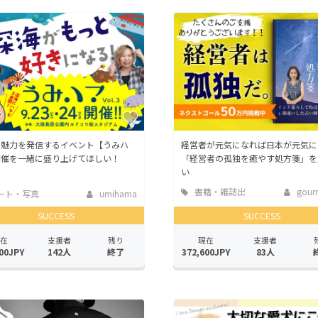
の魅力を発信するイベント【うみハ
経営者が元気になれば日本が元気に
開催を一緒に盛り上げてほしい！
「経営者の孤独を癒やす処方箋」を
い
書籍・雑誌出
gourm
ート・写真
umihama
版
SUCCESS
SUCCESS
在
支援者
残り
現在
支援者
00JPY
142人
終了
372,600JPY
83人