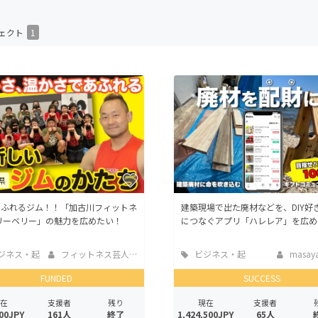
CAMPFIRE for Social Good
CAMPFIRE Creation
ェクト
1
CAMPFIREふるさと納税
machi-ya
コミュニティ
県
あふれるジム！！「加古川フィットネ
建築現場で出た廃材などを、DIY好
リーベリー」の魅力を広めたい！
につなぐアプリ「ハレレア」を広め
ジネス・起
フィットネス芸人NORI
ビジネス・起
masaya
業
FUNDED
SUCCESS
在
支援者
残り
現在
支援者
00JPY
161人
終了
1,424,500JPY
65人