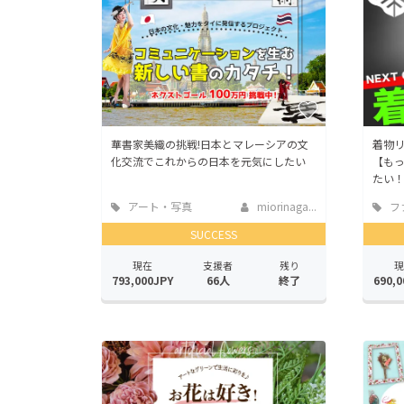
華書家美織の挑戦!日本とマレーシアの文
着物
化交流でこれからの日本を元気にしたい
【も
たい
アート・写真
miorinaga...
フ
SUCCESS
現在
支援者
残り
現
793,000JPY
66人
終了
690,0