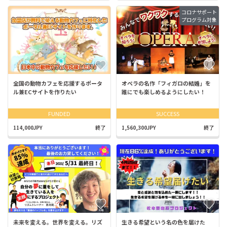
コロナサポート
プログラム対象
全国の動物カフェを応援するポータ
オペラの名作「フィガロの結婚」を
ル兼ECサイトを作りたい
誰にでも楽しめるようにしたい！
FUNDED
SUCCESS
114,000JPY
終了
1,560,300JPY
終了
未来を変える。世界を変える。リズ
生きる希望という名の色を届けた