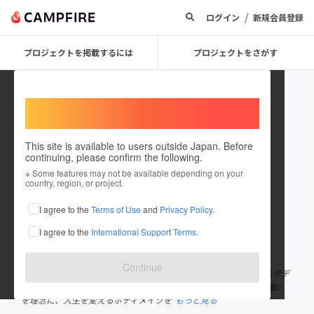
/
ログイン
新規会員登録
プロジェクトを掲載するには
プロジェクトをさがす
Welcome,
International users
This site is available to users outside Japan. Before
continuing, please confirm the following.
beastmurayama
※ Some features may not be available depending on your
country, region, or project.
プロジェクトオーナー
I agree to the
Terms of Use
and
Privacy Policy
.
これまでに10回支援して1件のプロジェクトを投稿しています
I agree to the
International Support Terms
.
在住国：日本
現在地：未設定
出身国：日本
出身地：未設定
Continue
株式会社ＪＢＥ(Revon24） 代表取締役 村山 正晃 人生を変えるボデ
ィメイクトレーナー ビースト村山 『コンプレックスこそ最強の武器』
を理念に、人生を変えるボディメイクを
もっと見る