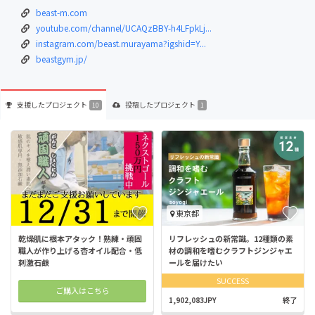
beast-m.com
youtube.com/channel/UCAQzBBY-h4LFpkLj...
instagram.com/beast.murayama?igshid=Y...
beastgym.jp/
支援した
プロジェクト
投稿した
プロジェクト
10
1
東京都
乾燥肌に根本アタック！熟練・頑固
リフレッシュの新常識。12種類の素
職人が作り上げる杏オイル配合・低
材の調和を嗜むクラフトジンジャエ
刺激石鹸
ールを届けたい
SUCCESS
ご購入はこちら
1,902,083JPY
終了