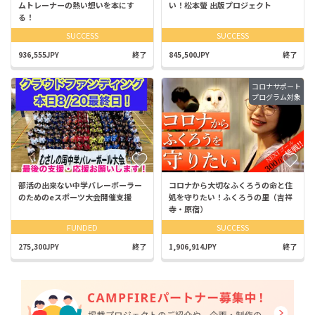
ムトレーナーの熱い想いを本にす
い！松本螢 出版プロジェクト
る！
SUCCESS
SUCCESS
936,555JPY
終了
845,500JPY
終了
コロナサポート
プログラム対象
部活の出来ない中学バレーボーラー
コロナから大切なふくろうの命と住
のためのeスポーツ大会開催支援
処を守りたい！ふくろうの里（吉祥
寺・原宿）
FUNDED
SUCCESS
275,300JPY
終了
1,906,914JPY
終了