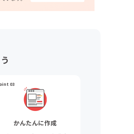
ょう
oint 03
かんたんに作成