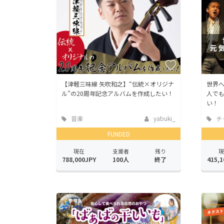
【津軽三味線 矢吹和之】“伝統×オリジナ
世界
ル”の20周年記念アルバムを作成したい！
人で
い！
音楽
yabuki_
チ
FUNDED
現在
支援者
残り
現
788,000JPY
100人
終了
415,1