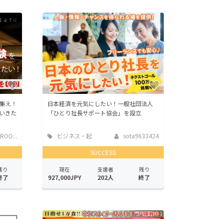
集え！
日本経済を元気にしたい！一般社団法人
いきた
「ひとり社長サポート協会」を設立
ROO...
ビジネス・起
sota9633424
業
SUCCESS
残り
現在
支援者
残り
終了
927,000JPY
202人
終了