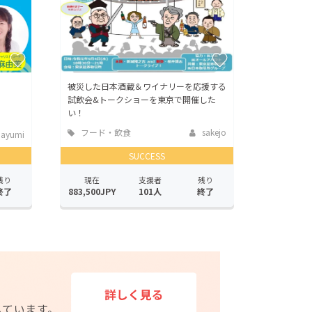
被災した日本酒蔵＆ワイナリーを応援する
試飲会&トークショーを東京で開催した
い！
フード・飲食
sakejo
ayumi
店
SUCCESS
残り
現在
支援者
残り
終了
883,500JPY
101人
終了