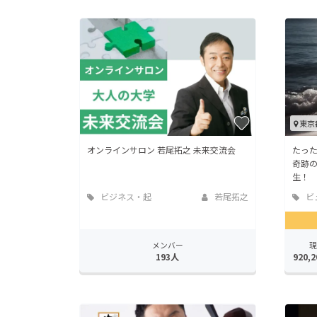
東京
オンラインサロン 若尾拓之 未来交流会
たっ
奇跡
生！
ビジネス・起
若尾拓之
ビ
業
ヘル
メンバー
現
193人
920,2