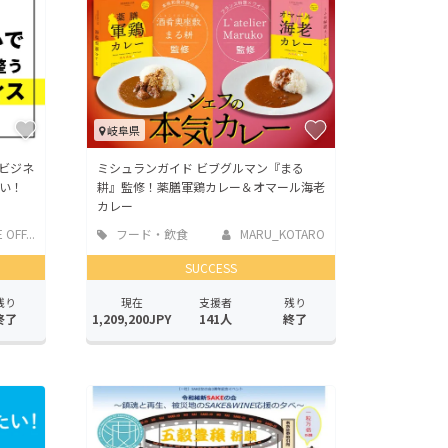
岐阜県
ビジネ
ミシュランガイド ビブグルマン『まる
い！
耕』監修！薬膳軍鶏カレー＆オマール海老
カレー
OFF...
フード・飲食
MARU_KOTARO
店
SUCCESS
残り
現在
支援者
残り
終了
1,209,200JPY
141人
終了