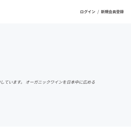
/
ログイン
新規会員登録
ジェクト
もうすぐ公開されます
プロダクト
約しています。 オーガニックワインを日本中に広める
ファッション
スポーツ
ケア
ソーシャルグッド