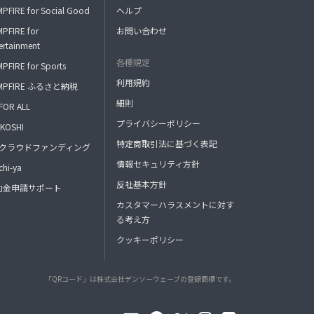
PFIRE for Social Good
ヘルプ
PFIRE for
お問い合わせ
ertainment
各種規定
PFIRE for Sports
利用規約
MPFIRE ふるさと納税
細則
FOR ALL
プライバシーポリシー
KOSHI
特定商取引法に基づく表記
FAクラウドファンディング
情報セキュリティ方針
hi-ya
反社基本方針
助金申請サポート
カスタマーハラスメントに対す
る考え方
クッキーポリシー
「QRコード」は株式会社デンソーウェーブの登録商標です。