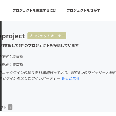
プロジェクトを掲載するには
プロジェクトをさがす
eproject
プロジェクトオーナー
ターン
注目の新着プロジェクト
募集終了が近いプロ
2回支援して5件のプロジェクトを投稿しています
現在地：東京都
音楽
舞台・パフォーマンス
出身地：東京都
ガニックワインの輸入を11年間行っており、現在6つのワイナリーと契
ゲーム・サービス開発
フード・飲食店
理とワインを楽しむワインパーティー
もっと見る
書籍・雑誌出版
アニメ・漫画
チャレンジ
ビューティー・ヘルス
ェクト
5