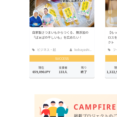
自家製さつまいもからつくる、無添加の
【も
「ばぁばの干しいも」を広めたい！
ロス
クト
ビジネス・起
kobayashi...
フ
業
店
SUCCESS
現在
支援者
残り
現
659,090JPY
133人
終了
1,322,