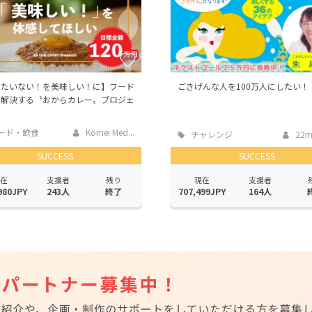
ったいない！を美味しい！に】フード
ごきげんな人を100万人にしたい！
を解決する〝おからカレー〟プロジェ
ード・飲食
Komei Med...
チャレンジ
22m
SUCCESS
SUCCESS
在
支援者
残り
現在
支援者
980JPY
243人
終了
707,499JPY
164人