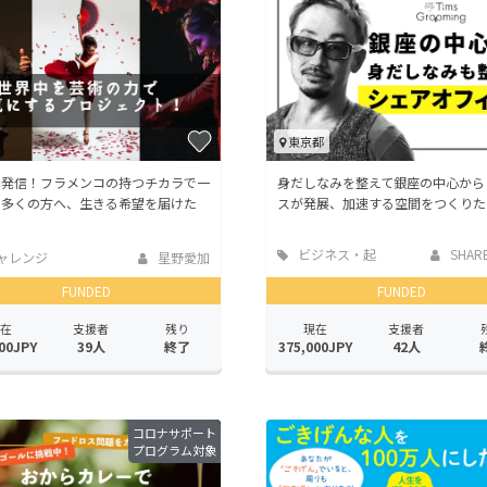
東京都
へ発信！フラメンコの持つチカラで一
身だしなみを整えて銀座の中心から
も多くの方へ、生きる希望を届けた
スが発展、加速する空間をつくりた
ビジネス・起
SHARE 
ャレンジ
星野愛加
業
FUNDED
FUNDED
在
支援者
残り
現在
支援者
00JPY
39人
終了
375,000JPY
42人
コロナサポート
プログラム対象