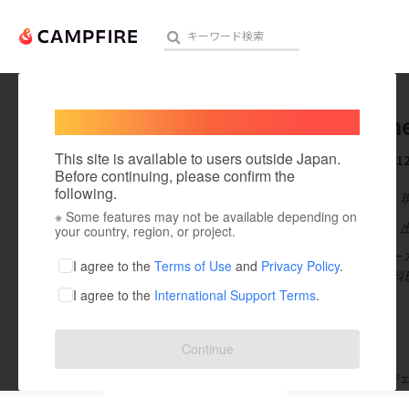
Welcome,
International users
holywin
人気のプロジェクト
注目のリ
This site is available to users outside Japan.
これまでに1
Before continuing, please confirm the
following.
在住国：日本
※ Some features may not be available depending on
アート・写真
出身国：日本
your country, region, or project.
イタリアのオー
テクノロジー・ガジェット
I agree to the
Terms of Use
and
Privacy Policy
.
べく美味しい料
I agree to the
International Support Terms
.
映像・映画
narz.jp/
ビジネス・起業
Continue
まちづくり・地域活性化
支援した
プロジェクト
12
投稿した
プロジ