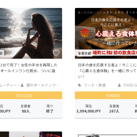
CAMPFIRE for Social Good
CAMPFIRE Creation
CAMPFIREふるさと納税
machi-ya
コミュニティ
都
東京都
た1分で完了！女性の羊水を再現した
日本の食を応援する者よ！今ここに
のオールインワン化粧水、ついに誕
『心震える食体験』を一緒に作って
い！
ューティー・
銀のオールインワン...
フード・飲食
FOOD G
スケア
店
SUCCESS
FUNDED
在
支援者
残り
現在
支援者
00JPY
88人
終了
3,094,000JPY
167人