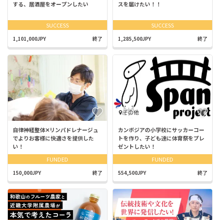
する、居酒屋をオープンしたい
スを届けたい！！
SUCCESS
SUCCESS
1,101,000JPY
終了
1,285,500JPY
終了
その他
自律神経整体✕リンパドレナージュ
カンボジアの小学校にサッカーコー
でよりお客様に快適さを提供した
トを作り、子ども達に体育祭をプレ
い！
ゼントしたい！
FUNDED
FUNDED
150,000JPY
終了
554,500JPY
終了