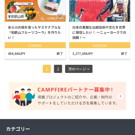
和歌山県
あら川の桃を使ったサステナブルな
日本の素敵な伝統技術や文化を世界
『和歌山フルーツコーラ』を作りた
に発信したい！ ～ニューヨークでの
い！
挑戦！～
FUNDED
SUCCESS
404,660JPY
終了
3,277,000JPY
終了
1
2
次のページ >
カテゴリー