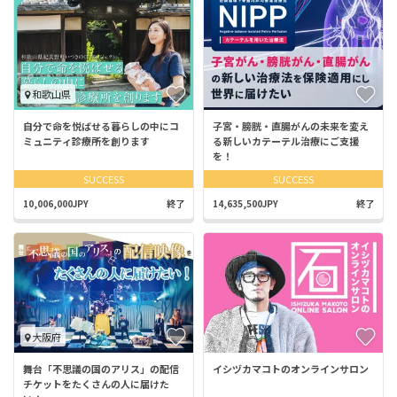
和歌山県
自分で命を悦ばせる暮らしの中にコ
子宮・膀胱・直腸がんの未来を変え
ミュニティ診療所を創ります
る新しいカテーテル治療にご支援
を！
SUCCESS
SUCCESS
10,006,000JPY
終了
14,635,500JPY
終了
大阪府
舞台「不思議の国のアリス」の配信
イシヅカマコトのオンラインサロン
チケットをたくさんの人に届けた