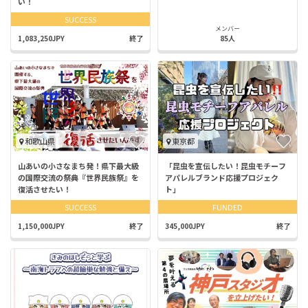
い！
SUCCESS
メンバー
1,083,250JPY
終了
85人
和歌山県
東京都
山あいの小さなまち発！県下最大級
「昆虫を宣伝したい！昆虫モチーフ
の国際交流の祭典『世界民族祭』を
アパレルブランド応援プロジェク
復活させたい！
ト」
SUCCESS
FUNDED
1,150,000JPY
終了
345,000JPY
終了