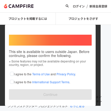
/
ログイン
新規会員登録
プロジェクトを掲載するには
プロジェクトをさがす
Welcome,
International users
This site is available to users outside Japan. Before
continuing, please confirm the following.
GENKI IGARI
※ Some features may not be available depending on your
country, region, or project.
プロジェクトオーナー
I agree to the
Terms of Use
and
Privacy Policy
.
これまでに35回支援して3件のプロジェクトを投稿しています
I agree to the
International Support Terms
.
在住国：日本
現在地：和歌山県
出身国：日本
出身地：栃木県
Continue
2017年紀美野町に移住 関西に来て昆虫熱が再発し、蝶のコレクション
を開始 それに伴い、紀美野町の自然関係のイベントに携わる 資格 キャ
ンプインストラクター プロジェクトワイルド
もっと見る