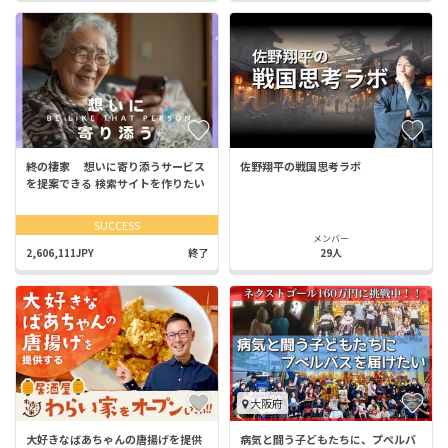
終の棲家 想いに寄り添うサービス
佐野翔平の戦国思考ラボ
を提案できる 検索サイトを作りたい
SUCCESS
メンバー
2,606,111JPY
終了
29人
大阪府
大好きなばあちゃんの唐揚げを提供
病気と闘う子どもたちに、プぺルバ