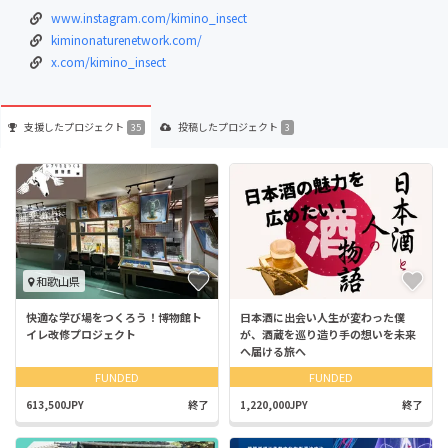
www.instagram.com/kimino_insect
kiminonaturenetwork.com/
x.com/kimino_insect
支援した
プロジェクト
投稿した
プロジェクト
35
3
和歌山県
快適な学び場をつくろう！博物館ト
日本酒に出会い人生が変わった僕
イレ改修プロジェクト
が、酒蔵を巡り造り手の想いを未来
へ届ける旅へ
FUNDED
FUNDED
613,500JPY
終了
1,220,000JPY
終了