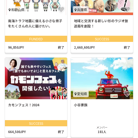
和歌山県
兵庫県
南海トラフ地震に備える小さな冊子
地域と交流する新しい形のラジオ放
をたくさんの人に届けたい。
送局を創設！
FUNDED
SUCCESS
96,850JPY
終了
2,660,600JPY
終了
愛知県
カモンフェス！2024
小谷家族
SUCCESS
メンバー
664,500JPY
終了
181人