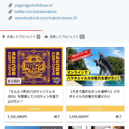
yugamigachi.thebase.in/
twitter.com/kotanimakoto
www.facebook.com/makoto.kotani.35
支援した
プロジェクト
投稿した
プロジェクト
4
13
大阪府
『えんとつ町のハロウィンフェス
【今まで届かなかった場所へ】パラ
2021』を開催してハロウィンを盛り
オとイルカの魅力を届けたい
上げたい！
FUNDED
SUCCESS
3,763,408JPY
終了
2,593,000JPY
終了