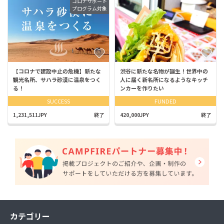
コロナサポート
プログラム対象
【コロナで建設中止の危機】新たな
渋谷に新たな名物が誕生！世界中の
観光名所、サハラ砂漠に温泉をつく
人に届く新名所になるようなキッチ
る！
ンカーを作りたい
SUCCESS
FUNDED
1,231,511JPY
終了
420,000JPY
終了
カテゴリー