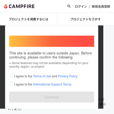
/
ログイン
新規会員登録
プロジェクトを掲載するには
プロジェクトをさがす
Welcome,
International users
This site is available to users outside Japan. Before
continuing, please confirm the following.
kotani
※ Some features may not be available depending on your
country, region, or project.
プロジェクトオーナー
I agree to the
Terms of Use
and
Privacy Policy
.
これまでに4回支援して13件のプロジェクトを投稿しています
I agree to the
International Support Terms
.
在住国：日本
現在地：東京都
出身国：日本
出身地：兵庫県
Continue
生き方「ホームレス」 職業「神社」 好きな食べ物「寿司」※高ければ
高い程最高 目標「だいたいで世界の人と家族になって全員から寿司奢ら
れて笑う」