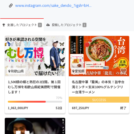
www.instagram.com/sake_dendo_?igsh=bH...
支援した
プロジェクト
投稿した
プロジェクト
3
1
和歌山県
愛知県
1,500頭の蝶と熱狂の2日間。第１回
名古屋中華「龍美」の本気！旨辛台
むし万博を和歌山県紀美野町で開催
湾ミンチ×玄米100％グルテンフリ
します！
ー台湾ラーメン
70%
SUCCESS
1,063,000JPY
52日
697,250JPY
終了