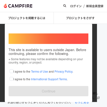
/
ログイン
新規会員登録
プロジェクトを掲載するには
プロジェクトをさがす
Welcome,
International users
This site is available to users outside Japan. Before
continuing, please confirm the following.
内田智也
※ Some features may not be available depending on your
country, region, or project.
プロジェクトオーナー
I agree to the
Terms of Use
and
Privacy Policy
.
これまでに3回支援して1件のプロジェクトを投稿しています
I agree to the
International Support Terms
.
在住国：日本
現在地：愛知県
出身国：日本
出身地：愛知県
Continue
中京大学経営学部4年 日本酒バーでのアルバイトを通して日本酒に親し
み、「米」「水」「技術」による際限ない日本酒の魅力に惹かれる。 日
本酒の魅力をもっと多くの人に知ってもらいたい。
もっと見る