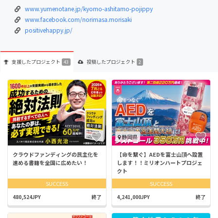
www.yumenotane.jp/kyomo-ashitamo-pojippy
www.facebook.com/norimasa.morisaki
positivehappy.jp/
支援した
プロジェクト
投稿した
プロジェクト
43
2
静岡県
クラウドファンディングの民主化を
【命を繋ぐ】AEDを富士山頂へ設置
進める書籍を全国に広めたい！
します！！ミリオンハートプロジェ
クト
SUCCESS
SUCCESS
480,524JPY
終了
4,241,000JPY
終了