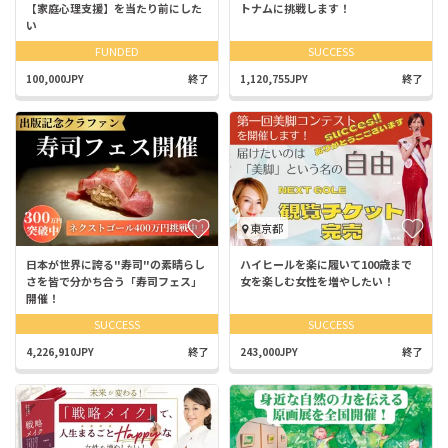
【家庭心理支援】を当たり前にした
トナムに挑戦します！
い
FUNDED
SUCCESS
100,000JPY
終了
1,120,755JPY
終了
東京都
日本が世界に誇る"寿司"の素晴らし
ハイヒールを楽に履いて100歳まで
さを皆で分かち合う「寿司フェス」
女を楽しむ女性を増やしたい！
開催！
SUCCESS
SUCCESS
4,226,910JPY
終了
243,000JPY
終了