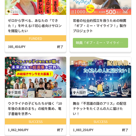
ゼロから学べる、あなたの「でき
若者の社会的孤立を救うための映画
た！」を叶えるIT初心者向けサロン
「ギブ・ミー・マイライフ！」製作
を開設したい
プロジェクト
FUNDED
映画「ギブ・ミー・マイライフ！」オフィシャルHP
385,450JPY
終了
千葉県
大阪府
ウクライナの子どもたちが描く「10
舞台「不思議の国のアリス」の配信
年後の未来のまち」の絵を集め、電
チケットをたくさんの人に届けた
子書籍を世界へ
い！
SUCCESS
SUCCESS
1,062,900JPY
終了
1,083,250JPY
終了