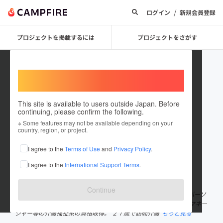
/
ログイン
新規会員登録
プロジェクトを掲載するには
プロジェクトをさがす
Welcome,
International users
This site is available to users outside Japan. Before
continuing, please confirm the following.
norimorisaki
※ Some features may not be available depending on your
country, region, or project.
プロジェクトオーナー
I agree to the
Terms of Use
and
Privacy Policy
.
これまでに43回支援して2件のプロジェクトを投稿しています
I agree to the
International Support Terms
.
在住国：日本
現在地：未設定
出身国：日本
出身地：未設定
Continue
『仕事を楽しいに変える』職場いきいきコンサルタント。ラジオパーソ
ナリティ。 ２２歳の頃から介護の仕事を始め、介護福祉士やケアマネー
ジャー等の介護福祉系の資格取得。 ２７歳で訪問介護
もっと見る