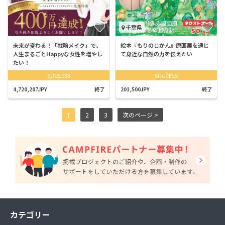
千葉県
未来が変わる！「戦略メイク」で、
絵本『もりのじかん』原画展を通じ
人生まるごとHappyな女性を増やし
て身近な自然の力を伝えたい
たい！
SUCCESS
SUCCESS
4,720,207JPY
終了
201,500JPY
終了
1
2
3
次のページ >
カテゴリー