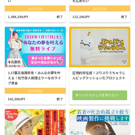
い
を広めたい
SUCCESS
SUCCESS
1,086,500JPY
終了
123,200JPY
終了
兵庫県
1.17震災復興祈念！みんなの夢を叶
圧倒的存在感！ぷりぷりうちゅうじ
える！松竹芸人税理士りーなのライ
んビッグクッション化プロジェクト
ブ資金
SUCCESS
オリジナルグッズを作りたい方はこちら！
542,000JPY
終了