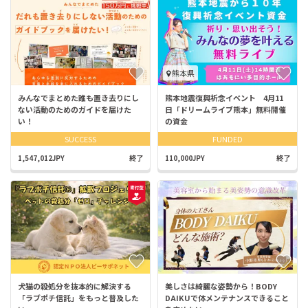
熊本県
みんなでまとめた誰も置き去りにし
熊本地震復興祈念イベント 4月11
ない活動のためのガイドを届けた
日「ドリームライブ熊本」無料開催
い！
の資金
SUCCESS
FUNDED
1,547,012JPY
終了
110,000JPY
終了
犬猫の殺処分を抜本的に解決する
美しさは綺麗な姿勢から！BODY
「ラブポチ信託」をもっと普及した
DAIKUで体メンテナンスできること