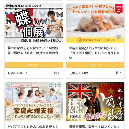
夢中になれる心を育てたい！蝶の個
犬猫の殺処分を抜本的に解決する
展で届ける「好き」の持つ本当の力
「ラブポチ信託」をもっと普及した
い！
SUCCESS
SUCCESS
1,565,000JPY
終了
1,069,611JPY
終了
京都府
パパママこどもみんなの心を守る！
書道家蘭鳳、海外へ！ロンドン&ベ