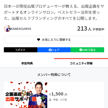
日本一の現役出版プロデューサーが教える、出版企画をサ
ポートするオンラインサロン。ベストセラー法則を使っ
た、出版セルフブランディングのすべてを公開します。
213
人
KANEKOJINYA
が参加中
お気に入りに登録する
ポスト
シェア
LINEで送る
参加特典
コミュニティ詳細
メンバー特典について
1,500
¥
/月
参加：115名