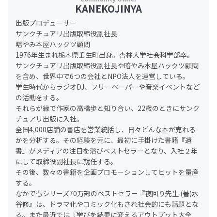
KANEKOJINYA
出版プロデューサー
サンクチュアリ出版取締役副社長
暗やみ本屋ハックツ顧問
1976年生まれ栃木県壬生町出身。杏林大学社会科学部卒。
サンクチュアリ出版取締役副社長や暗やみ本屋ハックツ顧問
を含め、世界中で6つの会社とNPO法人を運営している。
学生時代からラジオDJ、フリーペーパーや音楽イベントなど
の活動をする。
それらが縁で作家の高橋歩と知り合い、22歳のときにサンク
チュアリ出版に入社。
全国4,000店舗の書店を営業統括し、日々どんな本が売れる
かを分析する。その経験を元に、最初に手掛けた書籍『遺
書』がメディアの注目を浴びベストセラーとなり、入社２年
にして取締役副社長に就任する。
その後、数々の書籍を企画プロモーションしてヒットを量産
する。
なかでもシリーズ70万部のベストセラー『夜回り先生 (著)水
谷修』は、ドラマ化やコミック化もされ社会的にも話題とな
る。また最近では『学びを結果に変えるアウトプット大全