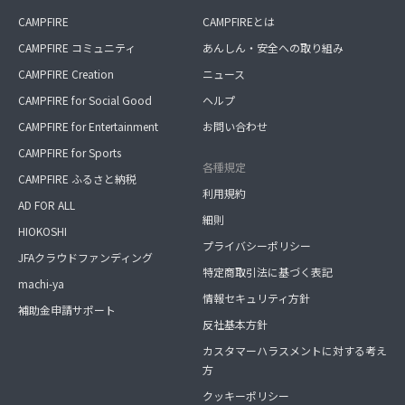
CAMPFIRE
CAMPFIREとは
CAMPFIRE コミュニティ
あんしん・安全への取り組み
CAMPFIRE Creation
ニュース
CAMPFIRE for Social Good
ヘルプ
CAMPFIRE for Entertainment
お問い合わせ
CAMPFIRE for Sports
各種規定
CAMPFIRE ふるさと納税
利用規約
AD FOR ALL
細則
HIOKOSHI
プライバシーポリシー
JFAクラウドファンディング
特定商取引法に基づく表記
machi-ya
情報セキュリティ方針
補助金申請サポート
反社基本方針
カスタマーハラスメントに対する考え
方
クッキーポリシー