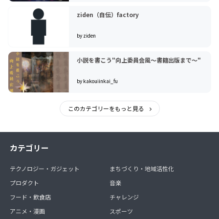
ziden（自伝）factory
by ziden
小説を書こう"向上委員会風〜書籍出版まで〜"
by kakouiinkai_fu
このカテゴリーをもっと見る
カテゴリー
テクノロジー・ガジェット
まちづくり・地域活性化
プロダクト
音楽
フード・飲食店
チャレンジ
アニメ・漫画
スポーツ