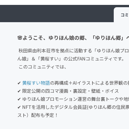
コミ
🌸ようこそ、ゆりほん娘の郷、「ゆりほん郷」
秋田県由利本荘市を拠点に活動する「ゆりほん娘プロ
ん娘」＆「黄桜すい」の公式FANコミュニティです。
このコミュニティでは、
✔
黄桜すい物語
の再構成＋AIイラストによる世界観の
✔ 限定公開の四コマ漫画・裏設定・壁紙・ボイス
✔ ゆりほん娘プロモーション運営の舞台裏トークや
✔ NFTを活用したデジタル会員証(ゆりほん郷の住
スト）配布も予定！