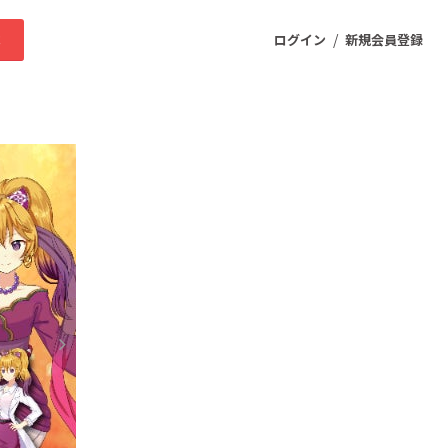
/
求
ログイン
新規会員登録
ニティ
プロダクト
ファッション
スポーツ
ケア
まちづくり・地域活性化