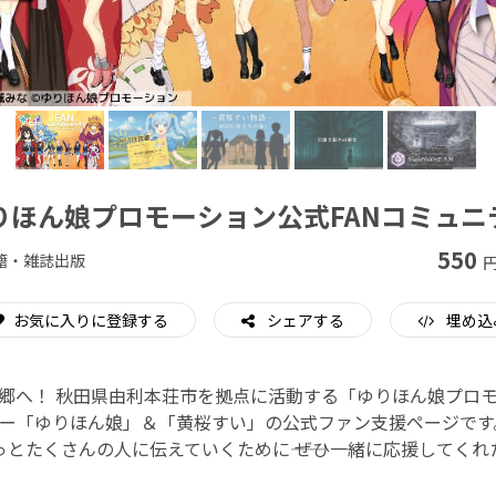
CAMPFIRE for Social Good
CAMPFIRE Creation
りほん娘プロモーション公式FANコミュニ
550
籍・雑誌出版
円
お気に入りに登録する
シェアする
埋め込
郷へ！ 秋田県由利本荘市を拠点に活動する「ゆりほん娘プロ
ー「ゆりほん娘」＆「黄桜すい」の公式ファン支援ページです
とたくさんの人に伝えていくために―― ぜひ一緒に応援してく