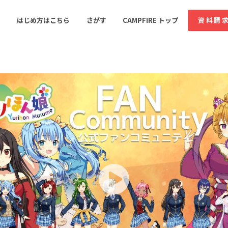
コミュニティ詳細
投稿
はじめ方はこちら
さがす
CAMPFIRE トップ
資料請
すめのコミュニティ
人気のコミュニティ
新着のコミュ
音楽
舞台・パフォーマンス
ゲーム・サービス開発
フード・飲食店
書籍・雑誌出版
アニメ・漫画
ソーシャルグッド
ビューティー・ヘルス