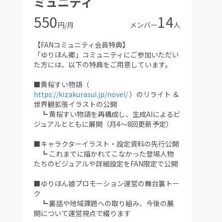
ミュニティ
550
14
円/月
メンバー
人
【FANコミュニティ会員特典】
「ゆりほん郷」コミュニティにご参加いただい
た方には、以下の特典をご用意しています。
■黄桜すい物語（
https://kizakurasui.jp/novel/
）のリライト ＆
世界観拡張イラストの公開
┗ 黄桜すい物語を再構成し、生成AIによるビ
ジュアルとともに展開（月4～8回更新予定）
■キャラクターイラスト・設定資料の先行公開
┗ これまでに描かれてこなかった登場人物
たちのビジュアルや詳細設定をFAN限定で公開
■ゆりほん娘プロモーション運営の舞台裏トー
ク
┗ 裏話や地域課題への取り組み、今後の展
開について運営視点で綴ります