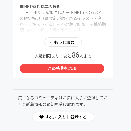
■NFT連動特典の提供
┗ 「ゆりほん郷住民カードNFT」保有者へ
の限定特典（裏設定が語られるイラスト・音
声・テキストなど）を不定期で配布 ※継続期
間に応じて特典内容が変化します
【物語プロローグ】
もっと読む
黄桜すい物語 ― これは、春に芽吹いた希望の
86
記録。
人数制限あり：あと
人まで
東京で育った少女・黄桜すいが、
この特典を選ぶ
家族とともに辿り着いたのは――
山と水と、ゆるやかな時間が流れる秋田・東由
利の里。
華やかさも便利さもないこの町で、彼女は出会
気になるコミュニティはお気に入りに登録してお
います。
くと新着情報の通知を受け取れます。
無口だけれど誰よりも強く優しいおじいちゃん
お気に入りに登録する
包み込むように見守ってくれる母・菖乃（あや
の）