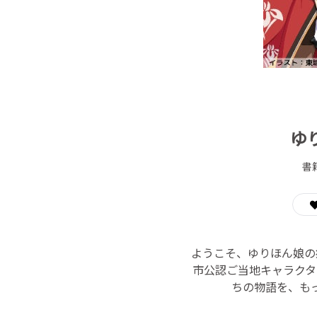
ゆ
書
ようこそ、ゆりほん娘の
市公認ご当地キャラクタ
ちの物語を、もっ