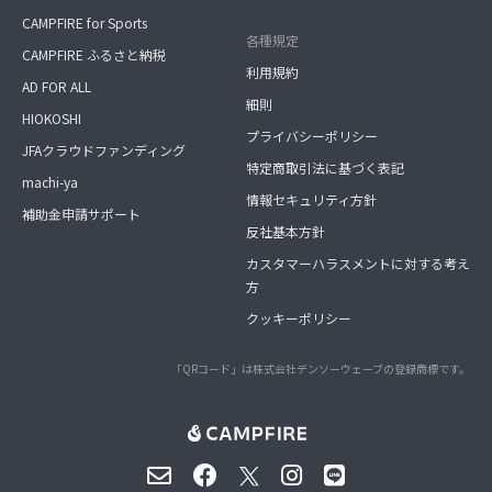
CAMPFIRE for Sports
各種規定
CAMPFIRE ふるさと納税
利用規約
AD FOR ALL
細則
HIOKOSHI
プライバシーポリシー
JFAクラウドファンディング
特定商取引法に基づく表記
machi-ya
情報セキュリティ方針
補助金申請サポート
反社基本方針
カスタマーハラスメントに対する考え
方
クッキーポリシー
「QRコード」は株式会社デンソーウェーブの登録商標です。