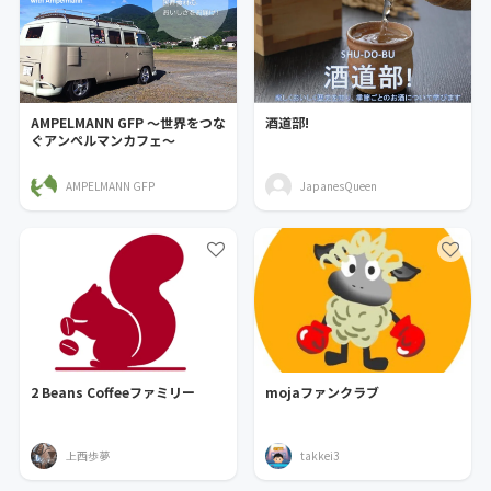
AMPELMANN GFP ～世界をつな
酒道部!
ぐアンぺルマンカフェ～
AMPELMANN GFP
JapanesQueen
2 Beans Coffeeファミリー
mojaファンクラブ
上西歩夢
takkei3