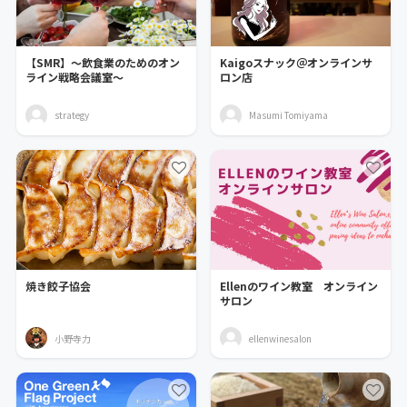
【SMR】～飲食業のためのオン
Kaigoスナック＠オンラインサ
ライン戦略会議室～
ロン店
strategy
Masumi Tomiyama
焼き餃子協会
Ellenのワイン教室 オンライン
サロン
小野寺力
ellenwinesalon