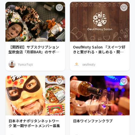
【関西初】サブスクリプション
OeufMoty Salon 『スイーツ好
型飲食店『月額BAR』のサポー
きと繋がれる・楽しめる・関わ
ター募集！
れる』
Yuma Fujii
oeufmoty
日本ネオナポリタンネットワー
日本ワインファンクラブ
ク 第一期サポートメンバー募集