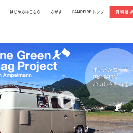
コミュニティ詳細
投稿
はじめ方はこちら
さがす
CAMPFIRE トップ
資料請
すめのコミュニティ
人気のコミュニティ
新着のコミュ
音楽
舞台・パフォーマンス
ゲーム・サービス開発
フード・飲食店
書籍・雑誌出版
アニメ・漫画
ソーシャルグッド
ビューティー・ヘルス