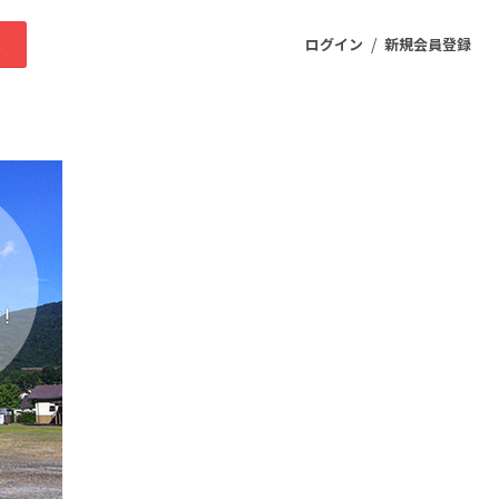
/
求
ログイン
新規会員登録
ニティ
プロダクト
ファッション
スポーツ
ケア
まちづくり・地域活性化