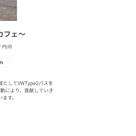
ンカフェ～
0
円/月
み
領域としてVWType2バスを
動により、貢献していき
います。