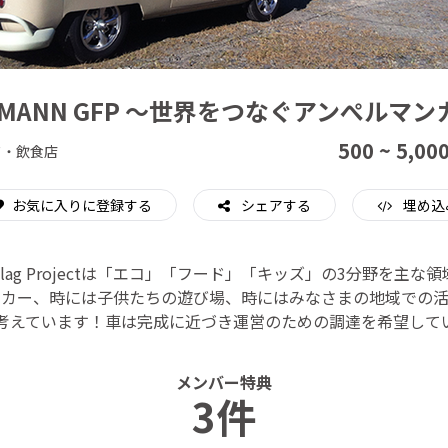
CAMPFIRE for Social Good
CAMPFIRE Creation
LMANN GFP ～世界をつなぐアンぺルマ
500 ~ 5,00
ド・飲食店
お気に入りに登録する
シェアする
埋め込
n Flag Projectは「エコ」「フード」「キッズ」の3分野を主な
ンカー、時には子供たちの遊び場、時にはみなさまの地域での活
考えています！車は完成に近づき運営のための調達を希望して
メンバー特典
3件