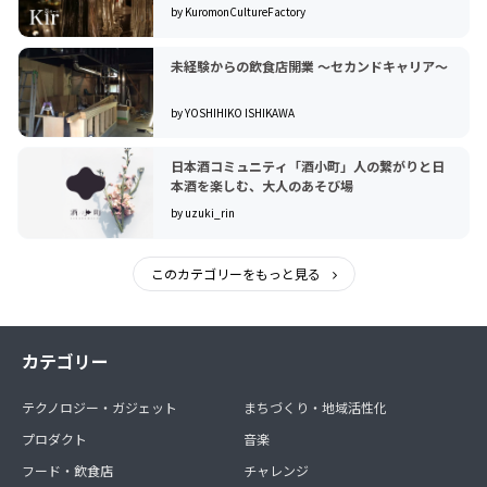
by KuromonCultureFactory
未経験からの飲食店開業 〜セカンドキャリア〜
by YOSHIHIKO ISHIKAWA
日本酒コミュニティ「酒小町」人の繋がりと日
本酒を楽しむ、大人のあそび場
by uzuki_rin
このカテゴリーをもっと見る
カテゴリー
テクノロジー・ガジェット
まちづくり・地域活性化
プロダクト
音楽
フード・飲食店
チャレンジ