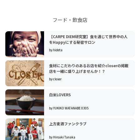
フード・飲食店
【CARPE DIEM研究室】食を通じて世界中の人
をHappyにする秘密サロン
by hideta
食材にこだわりのあるお店を紹介closerの掲載
店を一緒に盛り上げませんか！？
by closer
白米LOVERS
by YUKIKO WATANABE 0305
上方麦酒ファンクラブ
by Hiroaki Tanaka