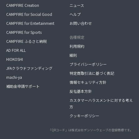
CAMPFIRE Creation
ニュース
CAMPFIRE for Social Good
ヘルプ
CAMPFIRE for Entertainment
お問い合わせ
CAMPFIRE for Sports
各種規定
CAMPFIRE ふるさと納税
利用規約
AD FOR ALL
細則
HIOKOSHI
プライバシーポリシー
JFAクラウドファンディング
特定商取引法に基づく表記
machi-ya
情報セキュリティ方針
補助金申請サポート
反社基本方針
カスタマーハラスメントに対する考え
方
クッキーポリシー
「QRコード」は株式会社デンソーウェーブの登録商標です。