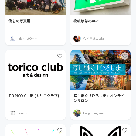
僕らの写真展
松枝悠希のABC
akihiro90mm
Yuki Matsueda
TORICO CLUB (トリコクラブ)
写し継ぐ「ひろしま」オンライ
ンサロン
toricoclub
kengo_miyamoto