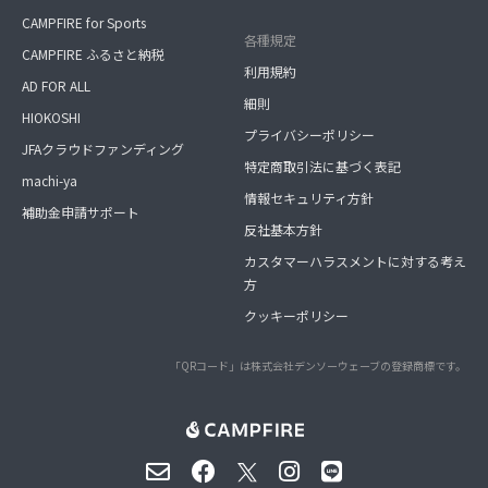
CAMPFIRE for Sports
各種規定
CAMPFIRE ふるさと納税
利用規約
AD FOR ALL
細則
HIOKOSHI
プライバシーポリシー
JFAクラウドファンディング
特定商取引法に基づく表記
machi-ya
情報セキュリティ方針
補助金申請サポート
反社基本方針
カスタマーハラスメントに対する考え
方
クッキーポリシー
「QRコード」は株式会社デンソーウェーブの登録商標です。