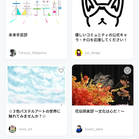
未来手芸部
優しいコミュニティの公式キャ
ラ・チロを応援してください！
Tatsuya_Yokoyama
yai_design
☆３色パステルアートの世界に
花伝倶楽部 〜文化は心だ！〜
触れてみませんか？☆
iroiro_art
kouen_yokoi