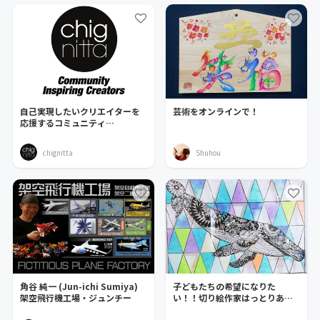
自己実現したいクリエイターを
芸術をオンラインで！
応援するコミュニティ
「Chignitta」始動！
chignitta
Shuhou
角谷 純一 (Jun-ichi Sumiya)
子どもたちの希望になりた
架空飛行機工場・ジュンチー
い！！切り絵作家はっとりあす
かの支援者様募集