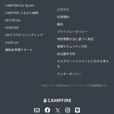
CAMPFIRE for Sports
各種規定
CAMPFIRE ふるさと納税
利用規約
AD FOR ALL
細則
HIOKOSHI
プライバシーポリシー
JFAクラウドファンディング
特定商取引法に基づく表記
machi-ya
情報セキュリティ方針
補助金申請サポート
反社基本方針
カスタマーハラスメントに対する考え
方
クッキーポリシー
「QRコード」は株式会社デンソーウェーブの登録商標です。