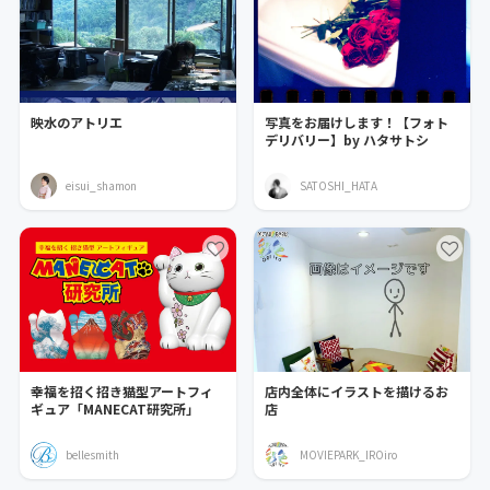
映水のアトリエ
写真をお届けします！【フォト
デリバリー】by ハタサトシ
eisui_shamon
SATOSHI_HATA
幸福を招く招き猫型アートフィ
店内全体にイラストを描けるお
ギュア「MANECAT研究所」
店
bellesmith
MOVIEPARK_IROiro