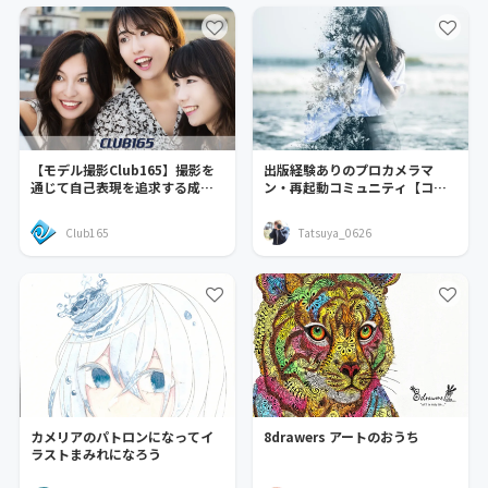
【モデル撮影Club165】撮影を
出版経験ありのプロカメラマ
通じて自己表現を追求する成長
ン・再起動コミュニティ【コロ
型コミュニティ
ナに負けました】
Club165
Tatsuya_0626
カメリアのパトロンになってイ
8drawers アートのおうち
ラストまみれになろう