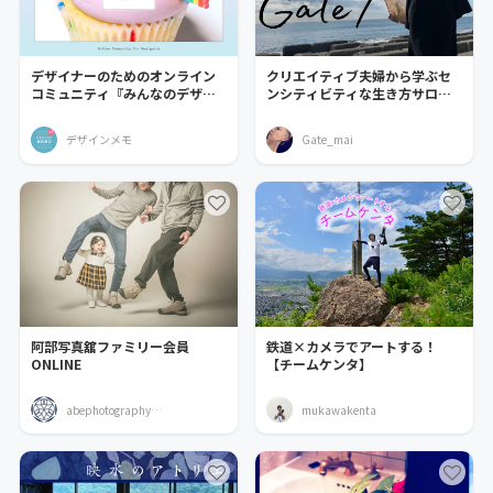
デザイナーのためのオンライン
クリエイティブ夫婦から学ぶセ
コミュニティ『みんなのデザイ
ンシティビティな生き方サロ
ンメモ』
ン 『Gate/』
デザインメモ
Gate_mai
阿部写真舘ファミリー会員
鉄道×カメラでアートする！
ONLINE
【チームケンタ】
abephotographyonline
mukawakenta