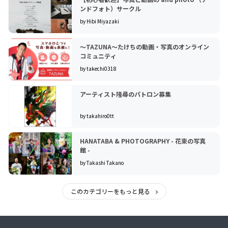
ンドフォト）サークル
by Hibi Miyazaki
〜TAZUNA〜たけちの動画・写真のオンライン
コミュニティ
by takechi0318
アーティスト隆尋のパトロン募集
by takahiro0tt
HANATABA & PHOTOGRAPHY - 花束の写真
館 -
by Takashi Takano
このカテゴリーをもっと見る