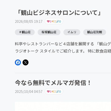
「観山ビジネスサロンについて」
2026/08/05 19:17
0
0
0
＃観山荘
桜坂観山荘
イムリ
観山荘別館
料亭やレストランバーなど４店舗を展開する 「観山
ラジオトーク スタイルでご紹介します。 特に飲食店
今なら無料でメルマガ発信！
2025/10/04 04:57
0
0
0