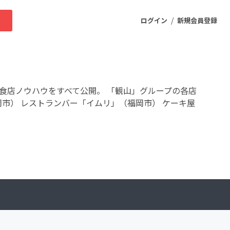
/
求
ログイン
新規会員登録
ニティ
食店ノウハウをすべて公開。 「観山」グループの各店
岡市） レストランバー「イムリ」（福岡市） ケーキ屋
プロダクト
ファッション
スポーツ
ケア
まちづくり・地域活性化