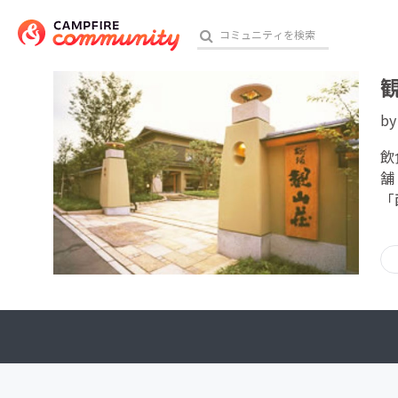
b
おす
飲
舗
「
アート・写真
テクノロジー・ガジェット
映像・映画
ビジネス・起業
チャレンジ