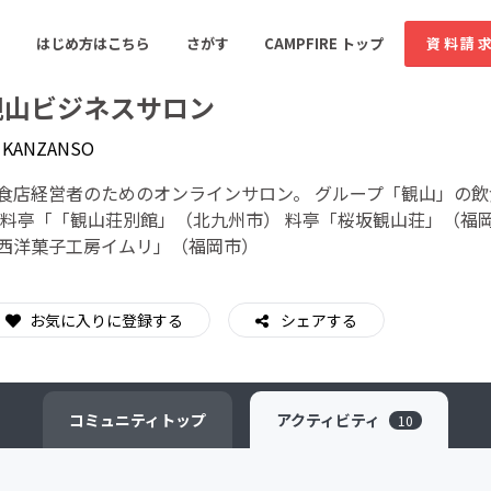
はじめ方はこちら
さがす
CAMPFIRE トップ
資料請
観山ビジネスサロン
y
KANZANSO
すめのコミュニティ
人気のコミュニティ
新着のコミュ
食店経営者のためのオンラインサロン。 グループ「観山」の飲
 料亭「「観山荘別館」（北九州市） 料亭「桜坂観山荘」（福
西洋菓子工房イムリ」（福岡市）
音楽
舞台・パフォーマンス
ゲーム・サービス開発
フード・飲食店
お気に入りに登録する
シェアする
書籍・雑誌出版
アニメ・漫画
ソーシャルグッド
ビューティー・ヘルス
コミュニティ
トップ
アクティビティ
10