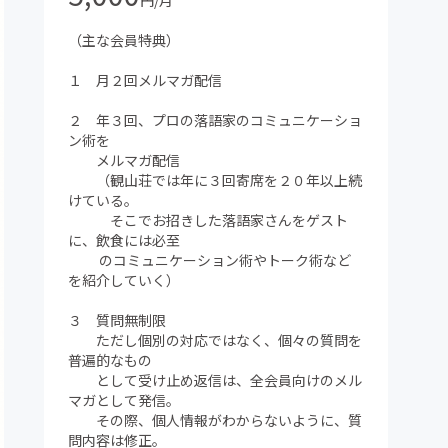
円/月
（主な会員特典）
１ 月２回メルマガ配信
２ 年３回、プロの落語家のコミュニケーショ
ン術を
メルマガ配信
（観山荘では年に３回寄席を２０年以上続
けている。
そこでお招きした落語家さんをゲスト
に、飲食には必至
のコミュニケーション術やトーク術など
を紹介していく）
３ 質問無制限
ただし個別の対応ではなく、個々の質問を
普遍的なもの
として受け止め返信は、全会員向けのメル
マガとして発信。
その際、個人情報がわからないように、質
問内容は修正。