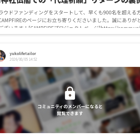
ラウドファンディングをスタートして、早くも900名を超える
CAMPFIREのページにお立ち寄りくださいました。誠にありが
ございます！[CAMPFIREプロジェクトページ]https://communit
mp-fire.jp/projects/view/971256今回は、支...
yukolifetailor
2026/08/05 14:52
コミュニティのメンバーになると
閲覧できます