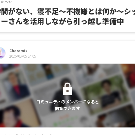
このへや
時間がない、寝不足～不機嫌とは何か～シ
ターさんを活用しながら引っ越し準備中
Charamix
2026/08/05 14:05
コミュニティのメンバーになると
閲覧できます