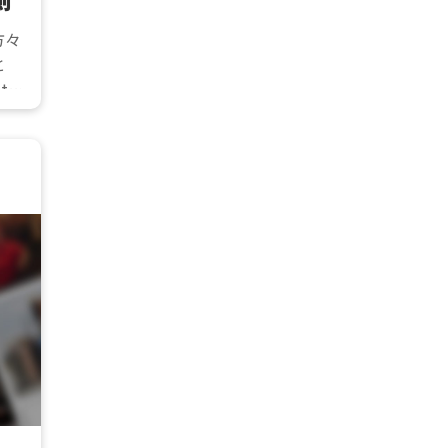
方々
と
y.