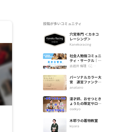
投稿が多いコミュニティ
穴党専門 ＜カネコ
レーシング＞
Kanekoracing
社会人勉強コミュニ
ティ・サークル｜東
京自習会
古岩井 脩理（こいわい しゅり）
パーソナルカラー大
宮 運営ファンクラ
ブ
anatairo
漫才師、おせつとき
ょうたの限定サロン
『学びのプロセス』
osekyo
木耶ラの着物教室
kiyara