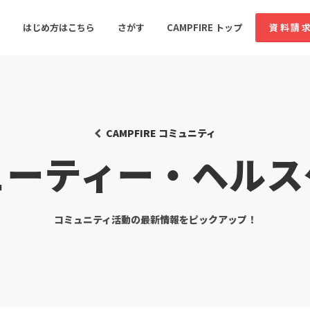
はじめ方はこちら
さがす
CAMPFIRE トップ
資料請
すめのコミュニティ
人気のコミュニティ
新着のコミュ
CAMPFIRE コミュニティ
ューティー・ヘルス
音楽
舞台・パフォーマンス
ゲーム・サービス開発
フード・飲食店
コミュニティ活動の最新情報
をピックアップ！
書籍・雑誌出版
アニメ・漫画
ソーシャルグッド
ビューティー・ヘルス