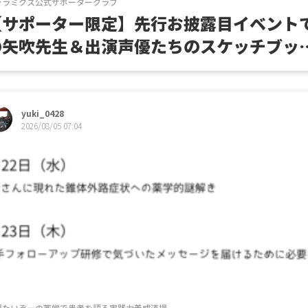
ャラミクス公式サポータークラブ
【サポーター限定】先行お披露目イベント
の矢吹先生＆出演声優たちのスケッチブッ
を公開
yuki_0428
2026/08/05 07:04
屋たいぞーの薬学で患者を語る実践力養成道場