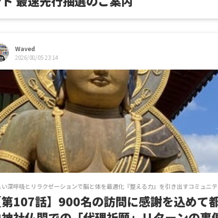
ント 最速先行抽選のご案内
Waved
2026/08/05 23:14
しい深呼吸とリラクゼーションで脳と体を最適化『整える力』を引き出すコミュニテ
第107話】900名の訪問に感謝を込めて――
内神社仏閣での「代理祈願」リターンの裏