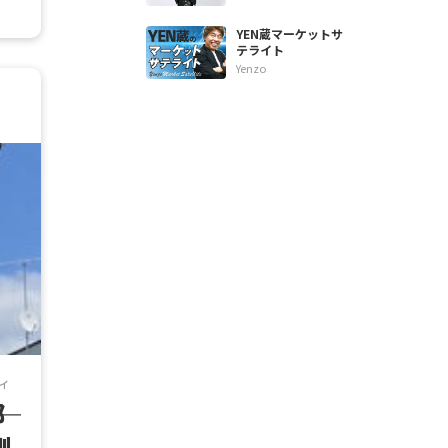
YEN蔵マーケットサ
テライト
Yenzo
ィ
都
側