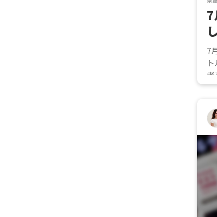
7
ト
者
り
有