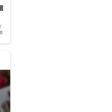
信
イ
患
た
て共