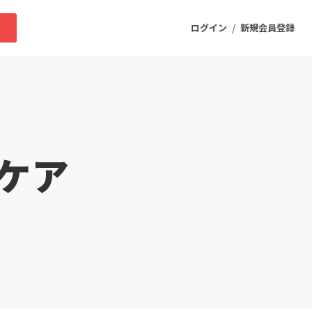
/
求
ログイン
新規会員登録
ニティ
ケア
プロダクト
ファッション
スポーツ
ケア
まちづくり・地域活性化