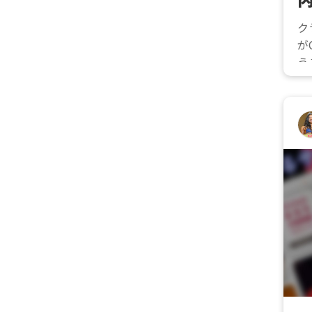
ク
が
う
ca