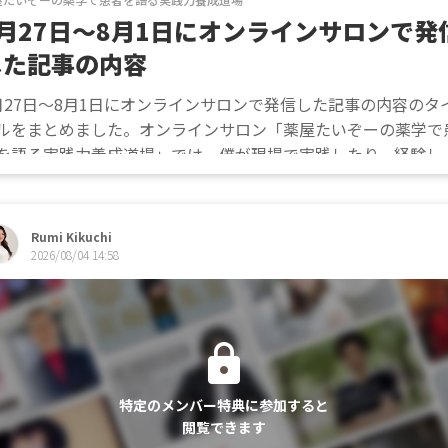
7月27日〜8月1日にオンラインサロンで発
した記事の内容
月27日〜8月1日にオンラインサロンで発信した記事の内容のタ
ルをまとめました。オンラインサロン「薬屋たいぞーの薬学で
を語る実践力養成道場」では、僕が現場で実践したり、経験し
したリアルな情報をほぼ毎日1000〜2000文字程度の記事にし
をしています。気になる方はぜひこの機会に...
Rumi Kikuchi
2026/08/04 14:58
特定のメンバー特典に参加すると
閲覧できます