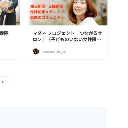
援隊
マダネ プロジェクト「つながるサ
ロン」（子どものいない女性限
定）
madane project
 >