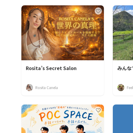
Rosita’s Secret Salon
みんな
Rosita Canela
Fee