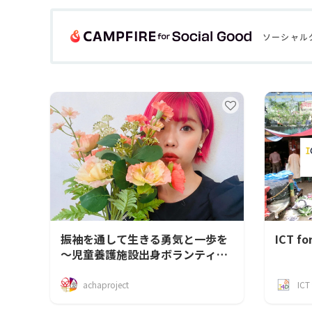
ソーシャル
振袖を通して生きる勇気と一歩を
ICT fo
～児童養護施設出身ボランティア
団体代表まこちゃん～
achaproject