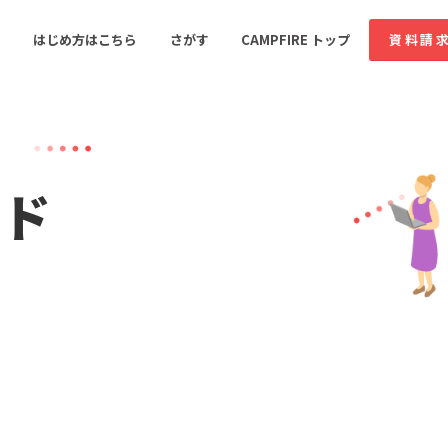
はじめ方はこちら
さがす
CAMPFIRE トップ
資料請
すめのコミュニティ
人気のコミュニティ
新着のコミュ
ッド
音楽
舞台・パフォーマンス
ゲーム・サービス開発
フード・飲食店
書籍・雑誌出版
アニメ・漫画
ソーシャルグッド
ビューティー・ヘルス