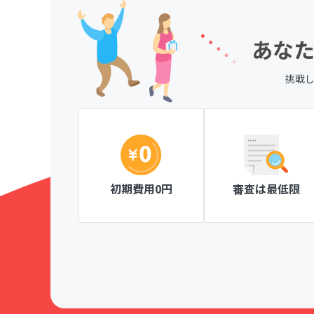
あなた
挑戦
、一目で分か
ページ作成が簡単な操作ででき、見やすい
がとても楽しく
にも安心です。
Knitty member's club ニッティメンバーズク
初期費用0円
審査は最低限
！