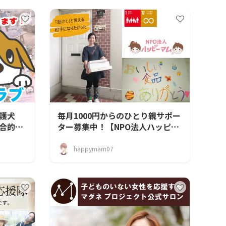
護犬
毎月1000円からのひとり親サポー
合的に
ター募集中！【NPO法人ハッピー
マム】
happymam07