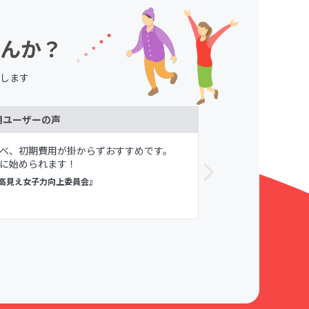
んか？
します
用ユーザーの声
べ、初期費用が掛からずおすすめです。
メンバーや自
に始められます！
が寛容である
すめしてます。
高見え女子力向上委員会』
議論メシ