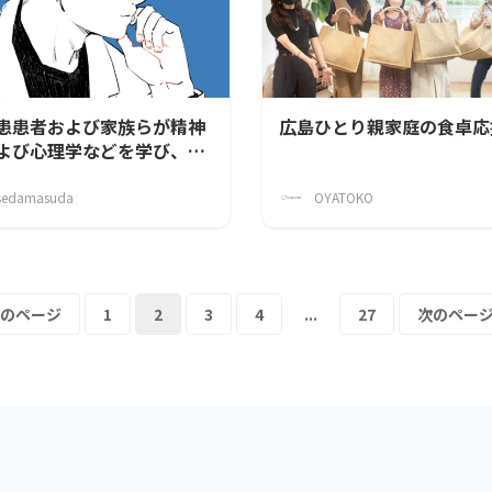
患患者および家族らが精神
広島ひとり親家庭の食卓応
よび心理学などを学び、助
会
sedamasuda
OYATOKO
のページ
1
2
3
4
...
27
次のページ