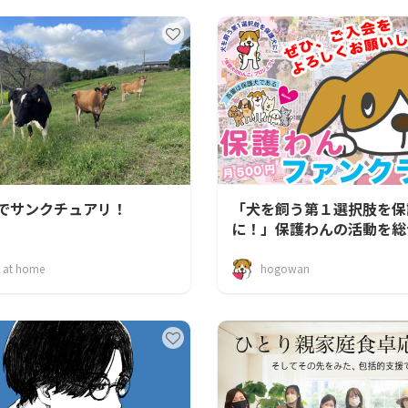
でサンクチュアリ！
「犬を飼う第１選択肢を保
に！」保護わんの活動を総
支えていこう！
l at home
hogowan