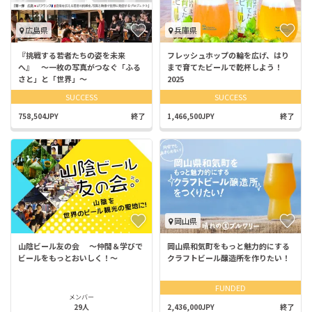
広島県
兵庫県
『挑戦する若者たちの姿を未来
フレッシュホップの輪を広げ、はり
へ』 〜一枚の写真がつなぐ「ふる
まで育てたビールで乾杯しよう！
さと」と「世界」〜
2025
SUCCESS
SUCCESS
758,504JPY
終了
1,466,500JPY
終了
岡山県
山陰ビール友の会 ～仲間＆学びで
岡山県和気町をもっと魅力的にする
ビールをもっとおいしく！～
クラフトビール醸造所を作りたい！
FUNDED
メンバー
29人
2,436,000JPY
終了