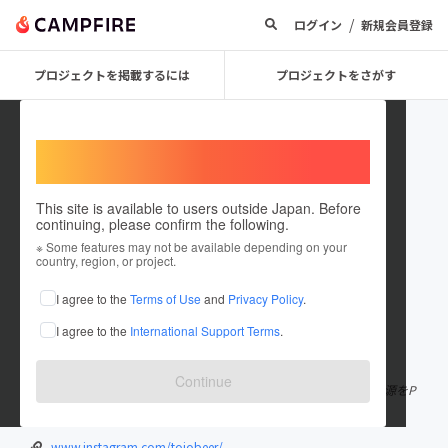
/
ログイン
新規会員登録
プロジェクトを掲載するには
プロジェクトをさがす
Welcome,
International users
This site is available to users outside Japan. Before
continuing, please confirm the following.
tojobakusyu
※ Some features may not be available depending on your
country, region, or project.
プロジェクトオーナー
I agree to the
Terms of Use
and
Privacy Policy
.
これまでに9回支援して1件のプロジェクトを投稿しています
I agree to the
International Support Terms
.
在住国：日本
現在地：広島県
出身国：日本
出身地：広島県
Continue
広島県の最北、東城町 地域資源×クラフトビール ビールと地域資源をP
R！
www.instagram.com/tojobeer/