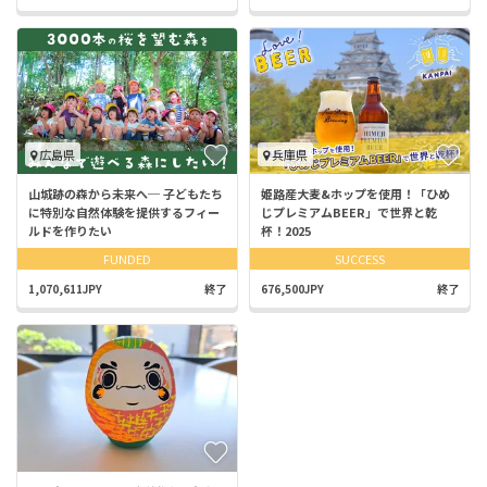
広島県
兵庫県
山城跡の森から未来へ─ 子どもたち
姫路産大麦&ホップを使用！「ひめ
に特別な自然体験を提供するフィー
じプレミアムBEER」で世界と乾
ルドを作りたい
杯！2025
FUNDED
SUCCESS
1,070,611JPY
終了
676,500JPY
終了