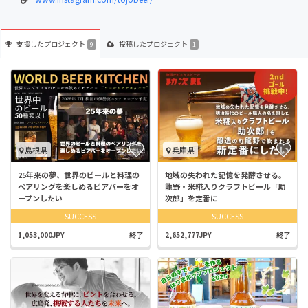
支援した
プロジェクト
投稿した
プロジェクト
9
1
島根県
兵庫県
25年来の夢、世界のビールと料理の
地域の失われた記憶を発酵させる。
ペアリングを楽しめるビアバーをオ
龍野・米糀入りクラフトビール「助
ープンしたい
次郎」を定番に
SUCCESS
SUCCESS
1,053,000JPY
終了
2,652,777JPY
終了