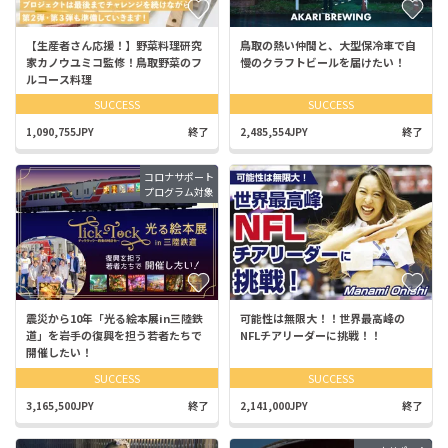
【生産者さん応援！】野菜料理研究
鳥取の熱い仲間と、大型保冷車で自
家カノウユミコ監修！鳥取野菜のフ
慢のクラフトビールを届けたい！
ルコース料理
SUCCESS
SUCCESS
1,090,755JPY
終了
2,485,554JPY
終了
コロナサポート
プログラム対象
震災から10年「光る絵本展in三陸鉄
可能性は無限大！！世界最高峰の
道」を岩手の復興を担う若者たちで
NFLチアリーダーに挑戦！！
開催したい！
SUCCESS
SUCCESS
3,165,500JPY
終了
2,141,000JPY
終了