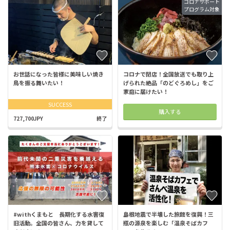
コロナサポート
プログラム対象
お世話になった皆様に美味しい焼き
コロナで閉店！全国放送でも取り上
鳥を振る舞いたい！
げられた絶品「のどぐろめし」をご
家庭に届けたい！
SUCCESS
購入する
727,700JPY
終了
#withくまもと 長期化する水害復
島根地震で半壊した旅館を復興！三
旧活動。全国の皆さん、力を貸して
瓶の源泉を楽しむ「温泉そばカフ