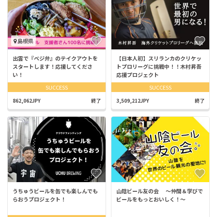
島根県
出雲で『ベジ弁』のテイクアウトを
【日本人初】スリランカのクリケッ
スタートします！応援してくださ
トプロリーグに挑戦中！！木村昇吾
い！
応援プロジェクト
SUCCESS
SUCCESS
862,062JPY
終了
3,509,212JPY
終了
うちゅうビールを缶でも楽しんでも
山陰ビール友の会 ～仲間＆学びで
らおうプロジェクト！
ビールをもっとおいしく！～