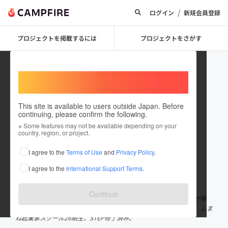
/
ログイン
新規会員登録
プロジェクトを掲載するには
プロジェクトをさがす
Welcome,
International users
This site is available to users outside Japan. Before
continuing, please confirm the following.
佐藤 洋介
※ Some features may not be available depending on your
country, region, or project.
プロジェクトオーナー
I agree to the
Terms of Use
and
Privacy Policy
.
これまでに19回支援して1件のプロジェクトを投稿しています
I agree to the
International Support Terms
.
在住国：日本
現在地：島根県
出身国：日本
出身地：島根県
Continue
ビアアドバイザー 海外のクラシックなビールと料理のペアリングが得
意。 2026年7月、ビアバーワールドビアキッチンをオープン予定。 しま
ね起業家スクール26期生、STEP修了済み。