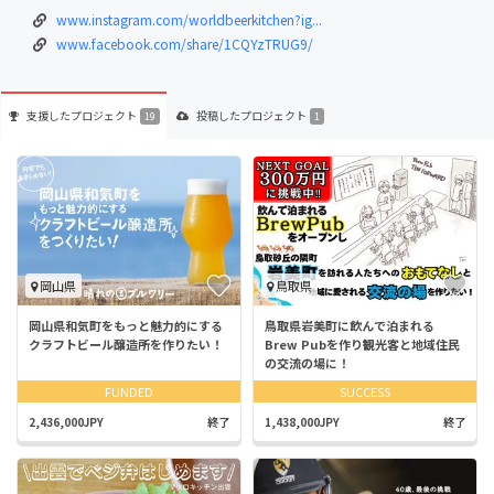
www.instagram.com/worldbeerkitchen?ig...
www.facebook.com/share/1CQYzTRUG9/
支援した
プロジェクト
投稿した
プロジェクト
19
1
岡山県
鳥取県
岡山県和気町をもっと魅力的にする
鳥取県岩美町に飲んで泊まれる
クラフトビール醸造所を作りたい！
Brew Pubを作り観光客と地域住民
の交流の場に！
FUNDED
SUCCESS
2,436,000JPY
終了
1,438,000JPY
終了