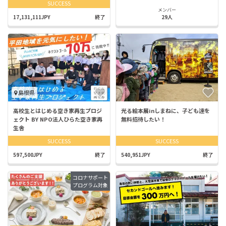
SUCCESS
メンバー
17,131,111JPY
終了
29人
島根県
高校生とはじめる空き家再生プロジ
光る絵本展inしまねに、子ども達を
ェクト BY NPO法人ひらた空き家再
無料招待したい！
生舎
SUCCESS
SUCCESS
597,500JPY
終了
540,951JPY
終了
コロナサポート
プログラム対象