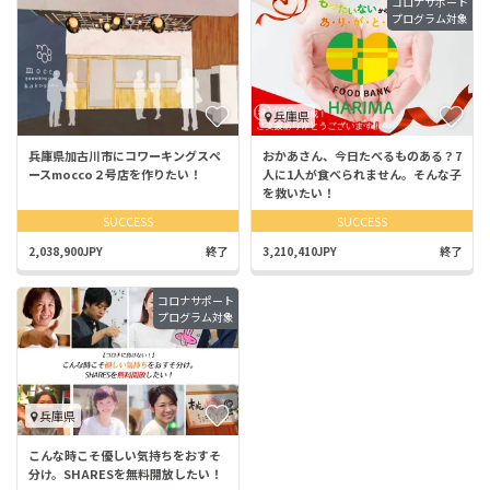
コロナサポート
プログラム対象
兵庫県
兵庫県加古川市にコワーキングスペ
おかあさん、今日たべるものある？7
ースmocco２号店を作りたい！
人に1人が食べられません。そんな子
を救いたい！
SUCCESS
SUCCESS
2,038,900JPY
終了
3,210,410JPY
終了
コロナサポート
プログラム対象
兵庫県
こんな時こそ優しい気持ちをおすそ
分け。SHARESを無料開放したい！