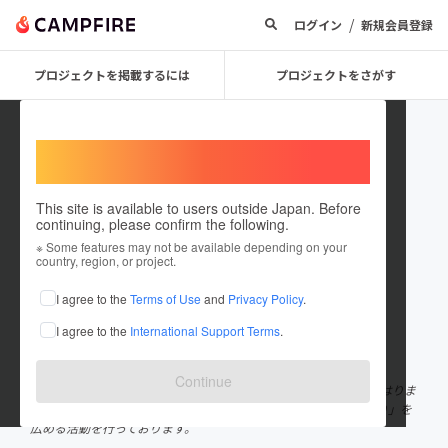
/
ログイン
新規会員登録
プロジェクトを掲載するには
プロジェクトをさがす
Welcome,
International users
This site is available to users outside Japan. Before
continuing, please confirm the following.
harima green lab
※ Some features may not be available depending on your
country, region, or project.
プロジェクトオーナー
I agree to the
Terms of Use
and
Privacy Policy
.
これまでに5回支援して8件のプロジェクトを投稿しています
I agree to the
International Support Terms
.
在住国：日本
現在地：兵庫県
出身国：日本
出身地：広島県
Continue
はじめまして、播磨地域のみどりに関わる活動を応援している 「はりま
グリーンラボ（Harima-Green-Lab）です。 私達は様々な「みどり」を
広める活動を行っております。