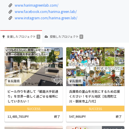
www.harimagreenlab.com/
www.facebook.com/harima.green.lab/
www.instagram.com/harima.green.lab/
支援した
プロジェクト
投稿した
プロジェクト
5
8
兵庫県
兵庫県
ビール作りを通して「姫路大手前通
兵庫県の里山を元気にするため応援
り」を世界一楽しく過ごせる場所に
ください！モデル地区【佐用町江
していきたい！
川・朝来市上八代】
SUCCESS
SUCCESS
12,485,703JPY
終了
547,900JPY
終了