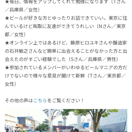
★毎日、情報をアップしてくれて勉強になります（Tさん
／兵庫県／女性）
★ビールが好きな方とゆったりお話できていい。東京に住
んでいるけど鳥取に友達ができてうれしい（Nさん／東京
都／女性）
★オンライン上ではあるけど、藤原ヒロユキさんや醸造家
の石井敏之さんなど簡単に出会えることがなかった方と出
会えたのがすごい経験でした（Sさん／兵庫県／男性）
★参加されているメンバーがいわゆるビールマニアの方だ
けでないので様々な意見が聞けて新鮮（Tさん／東京都／
女性）
その他の声は
こちら
をご覧ください！