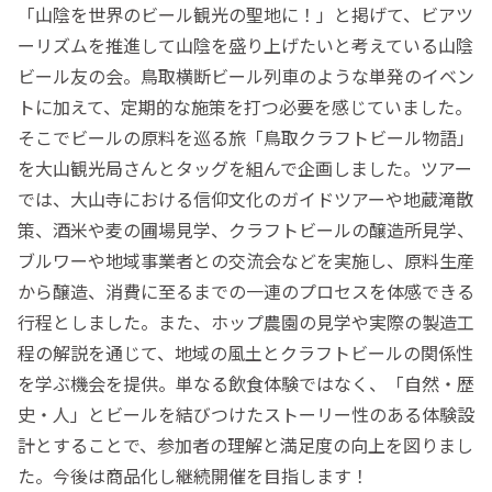
「山陰を世界のビール観光の聖地に！」と掲げて、ビアツ
ーリズムを推進して山陰を盛り上げたいと考えている山陰
ビール友の会。鳥取横断ビール列車のような単発のイベン
トに加えて、定期的な施策を打つ必要を感じていました。
そこでビールの原料を巡る旅「鳥取クラフトビール物語」
を大山観光局さんとタッグを組んで企画しました。ツアー
では、大山寺における信仰文化のガイドツアーや地蔵滝散
策、酒米や麦の圃場見学、クラフトビールの醸造所見学、
ブルワーや地域事業者との交流会などを実施し、原料生産
から醸造、消費に至るまでの一連のプロセスを体感できる
行程としました。また、ホップ農園の見学や実際の製造工
程の解説を通じて、地域の風土とクラフトビールの関係性
を学ぶ機会を提供。単なる飲食体験ではなく、「自然・歴
史・人」とビールを結びつけたストーリー性のある体験設
計とすることで、参加者の理解と満足度の向上を図りまし
た。今後は商品化し継続開催を目指します！