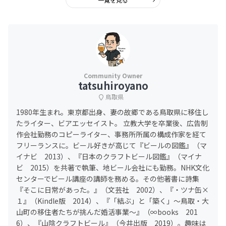
tatsuhiroyano
鳥取県
1980年生まれ。東京都出身、妻の故郷である鳥取県に移住し
たライター、ビアエッセイスト。 立教大学を卒業後、広告制
作会社勤務のコピーライター、事務所所属の構成作家を経て
フリーランスに。ビール好きが高じて『ビールの図鑑』（マ
イナビ 2013）、『日本のクラフトビール図鑑』（マイナ
ビ 2015）を共著で執筆、地ビール会社にも勤務。NHK文化
センターでビール講座の講師を務める。その他著書に詩集
『そこに日常があった。』（文芸社 2002）、『・ツナ缶×
１』（Kindle版 2014）、『「結ぶ」と「築く」～鳥取・大
山町の移住者たちが挑んだ婚活事業～』（∞books 201
6）、『山陰クラフトビール』（今井出版 2019）。趣味は