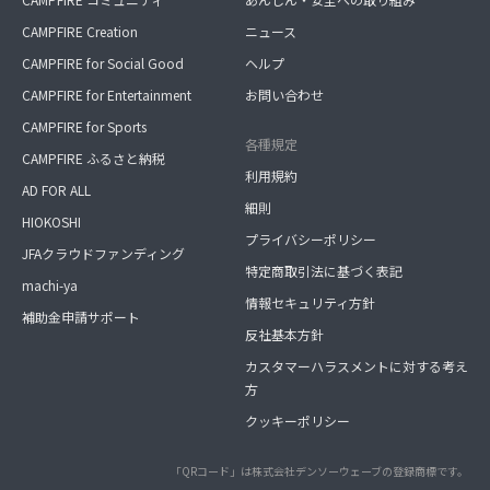
CAMPFIRE Creation
ニュース
CAMPFIRE for Social Good
ヘルプ
CAMPFIRE for Entertainment
お問い合わせ
CAMPFIRE for Sports
各種規定
CAMPFIRE ふるさと納税
利用規約
AD FOR ALL
細則
HIOKOSHI
プライバシーポリシー
JFAクラウドファンディング
特定商取引法に基づく表記
machi-ya
情報セキュリティ方針
補助金申請サポート
反社基本方針
カスタマーハラスメントに対する考え
方
クッキーポリシー
「QRコード」は株式会社デンソーウェーブの登録商標です。