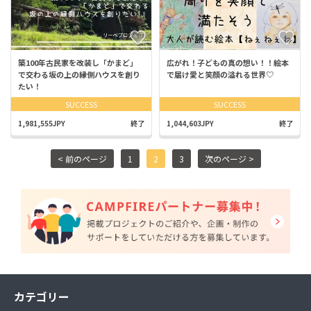
築100年古民家を改装し「かまど」
広がれ！子どもの真の想い！！絵本
で交わる坂の上の縁側ハウスを創り
で届け愛と笑顔の溢れる世界♡
たい！
SUCCESS
SUCCESS
1,981,555JPY
終了
1,044,603JPY
終了
< 前のページ
1
2
3
次のページ >
カテゴリー