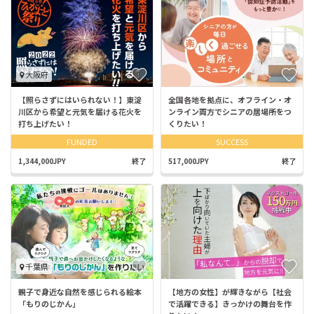
大阪府
【照らさずにはいられない！】東淀
全国各地を拠点に、オフライン・オ
川区から希望と元気を届ける花火を
ンライン両方でシニアの居場所をつ
打ち上げたい！
くりたい！
FUNDED
SUCCESS
1,344,000JPY
終了
517,000JPY
終了
千葉県
親子で身近な自然を感じられる絵本
【地方の女性】が輝きながら【社会
「もりのじかん」
で活躍できる】きっかけの舞台を作