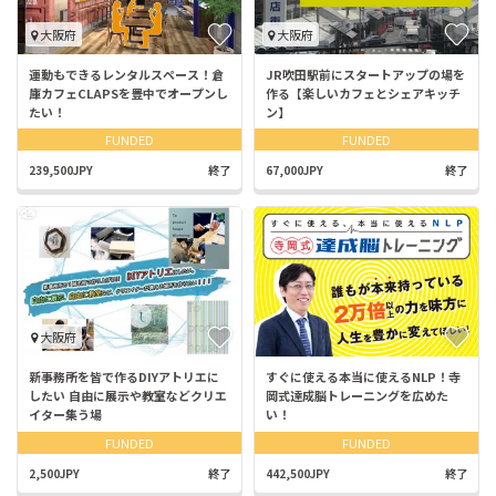
大阪府
大阪府
運動もできるレンタルスペース！倉
JR吹田駅前にスタートアップの場を
庫カフェCLAPSを豊中でオープンし
作る【楽しいカフェとシェアキッチ
たい！
ン】
FUNDED
FUNDED
239,500JPY
終了
67,000JPY
終了
大阪府
新事務所を皆で作るDIYアトリエに
すぐに使える本当に使えるNLP！寺
したい 自由に展示や教室などクリエ
岡式達成脳トレーニングを広めた
イター集う場
い！
FUNDED
FUNDED
2,500JPY
終了
442,500JPY
終了