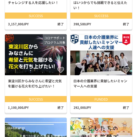
チャレンジする人を応援したい！
はいつからでも挑戦できると伝えた
い！
SUCCESS
SUCCESS
3,157,000JPY
終了
398,580JPY
終了
コロナサポート
プログラム対象
東淀川区からみなさんに希望と元気
日本の介護業界に貢献したいミャン
を届ける花火を打ち上げたい！
マー人への支援
SUCCESS
FUNDED
1,100,000JPY
終了
292,000JPY
終了