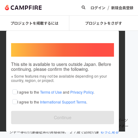
/
ログイン
新規会員登録
プロジェクトを掲載するには
プロジェクトをさがす
Welcome,
International users
This site is available to users outside Japan. Before
continuing, please confirm the following.
norimorisaki
※ Some features may not be available depending on your
country, region, or project.
プロジェクトオーナー
I agree to the
Terms of Use
and
Privacy Policy
.
これまでに43回支援して2件のプロジェクトを投稿しています
I agree to the
International Support Terms
.
在住国：日本
現在地：未設定
出身国：日本
出身地：未設定
Continue
『仕事を楽しいに変える』職場いきいきコンサルタント。ラジオパーソ
ナリティ。 ２２歳の頃から介護の仕事を始め、介護福祉士やケアマネー
ジャー等の介護福祉系の資格取得。 ２７歳で訪問介護
もっと見る