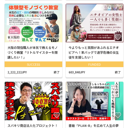
大阪府
大阪の現役職人が本気で教えるモノ
今よりもっと笑顔があふれるエチオ
づくり教室「リトルマイスターを開
ピアへ！革バッグで退学危機の女生
講したい！」
徒を支援したい！
SUCCESS
FUNDED
2,222,222JPY
終了
603,840JPY
終了
スバキリ商店法人化プロジェクト！
書籍「PLAN-B」を広めて人生の夢