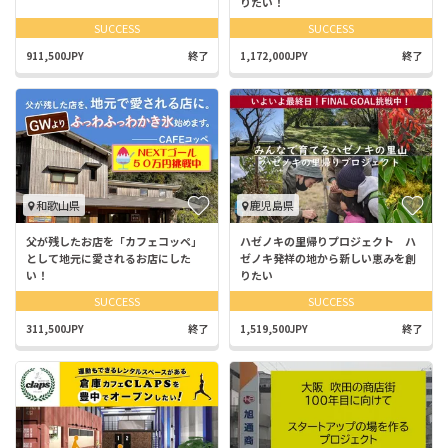
りたい！
SUCCESS
SUCCESS
911,500JPY
終了
1,172,000JPY
終了
和歌山県
鹿児島県
父が残したお店を「カフェコッペ」
ハゼノキの里帰りプロジェクト ハ
として地元に愛されるお店にした
ゼノキ発祥の地から新しい恵みを創
い！
りたい
SUCCESS
SUCCESS
311,500JPY
終了
1,519,500JPY
終了