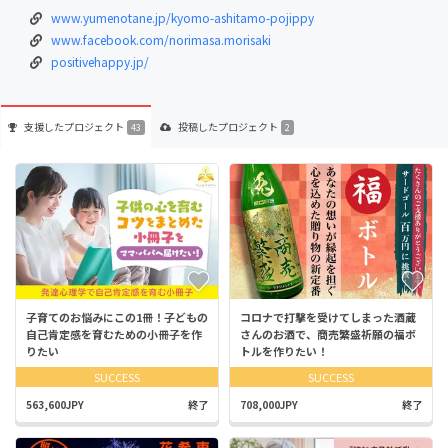
www.yumenotane.jp/kyomo-ashitamo-pojippy
www.facebook.com/norimasa.morisaki
positivehappy.jp/
支援した
プロジェクト
投稿した
プロジェクト
43
2
子育てのお悩みにこの1冊！子どもの
コロナで打撃を受けてしまった酒蔵
自己肯定感を育むための小冊子を作
さんのお酒で、商売繁盛祈願の福ボ
りたい
トルを作りたい！
SUCCESS
SUCCESS
563,600JPY
終了
708,000JPY
終了