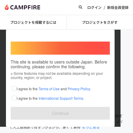
/
ログイン
新規会員登録
プロジェクトを掲載するには
プロジェクトをさがす
Welcome,
International users
This site is available to users outside Japan. Before
continuing, please confirm the following.
美脚師®エミリー／松原永美里
※ Some features may not be available depending on your
country, region, or project.
プロジェクトオーナー
I agree to the
Terms of Use
and
Privacy Policy
.
これまでに7回支援して1件のプロジェクトを投稿しています
I agree to the
International Support Terms
.
在住国：日本
現在地：東京都
出身国：日本
出身地：北海道
Continue
美脚師®エミリー／松原永美里 ビューティーライフウォーキング協会代
表 美脚師®養成講座主催 股関節に変形を持って生まれ40歳頃には、よく
て人工股関節で杖をつきながら、悪くて車椅
もっと見る