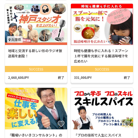
兵庫県
地域と交流する新しい形のラジオ放
時短も健康も手に入れる！スプーン
送局を創設！
１杯で腸を元氣にする腸活味噌汁を
広めたい
SUCCESS
SUCCESS
2,660,600JPY
終了
331,000JPY
終了
「職場いきいきコンサルタント」の
「プロの技術で人生にスパイス