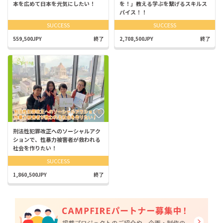
本を広めて日本を元気にしたい！
を！」教える学ぶを繋げるスキルス
パイス！！
SUCCESS
SUCCESS
559,500JPY
終了
2,708,500JPY
終了
刑法性犯罪改正へのソーシャルアク
ションで、性暴力被害者が救われる
社会を作りたい！
SUCCESS
1,860,500JPY
終了