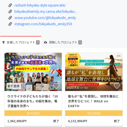
radiant-bikyaku-style.square.site/
bikyakushiemily.my.canva.site/bikyaku...
www.youtube.com/@bikyakushi_emily
instagram.com/bikyakushi_emily358
支援した
プロジェクト
投稿した
プロジェクト
7
1
千葉県
ウクライナの子どもたちが描く「10
誰もが“私”を表現し、地球を舞台に
年後の未来のまち」の絵を集め、電
世界をひとつに！ WALK on
子書籍を世界へ
EARTH
SUCCESS
SUCCESS
1,062,900JPY
終了
6,132,900JPY
終了