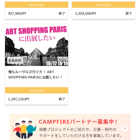
SUCCESS
SUCCESS
927,000JPY
終了
2,359,500JPY
終了
青森県
俺らルーヴルさ行ぐだ！ ART
SHOPPING PARISに出展したい！
SUCCESS
1,287,123JPY
終了