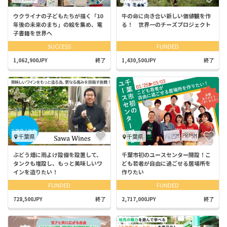
ウクライナの子どもたちが描く「10
牛の命に向き合い新しい価値観を作
年後の未来のまち」の絵を集め、電
る！ 世界一のチーズプロジェクト
子書籍を世界へ
SUCCESS
FUNDED
1,062,900JPY
終了
1,430,500JPY
終了
千葉県
千葉県
ぶどう畑に雨よけ設備を設置して、
千葉市初のユースセンター開設！こ
タンクも増設し、もっと美味しいワ
ども若者が自由に過ごせる居場所を
インを造りたい！
作りたい
FUNDED
FUNDED
728,500JPY
終了
2,717,000JPY
終了