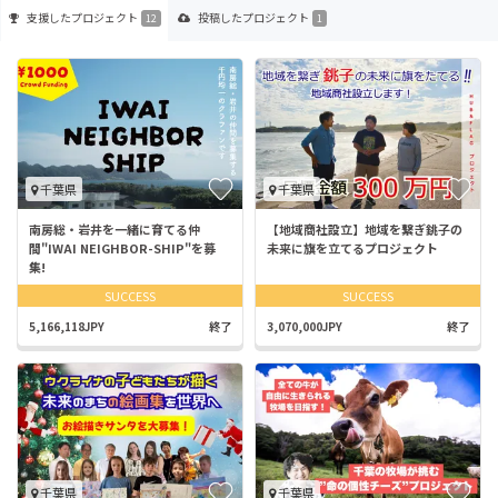
支援した
プロジェクト
投稿した
プロジェクト
12
1
千葉県
千葉県
南房総・岩井を一緒に育てる仲
【地域商社設立】地域を繋ぎ銚子の
間"IWAI NEIGHBOR-SHIP"を募
未来に旗を立てるプロジェクト
集!
SUCCESS
SUCCESS
5,166,118JPY
終了
3,070,000JPY
終了
千葉県
千葉県