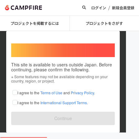
/
ログイン
新規会員登録
プロジェクトを掲載するには
プロジェクトをさがす
Welcome,
International users
This site is available to users outside Japan. Before
continuing, please confirm the following.
atelier lab.伝右衛門製作所
※ Some features may not be available depending on your
country, region, or project.
プロジェクトオーナー
I agree to the
Terms of Use
and
Privacy Policy
.
これまでに12回支援して1件のプロジェクトを投稿しています
I agree to the
International Support Terms
.
在住国：日本
現在地：千葉県
出身国：日本
出身地：千葉県
Continue
www.instagram.com/awa_gibier.leather/