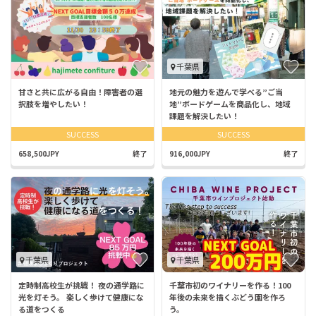
千葉県
甘さと共に広がる自由！障害者の選
地元の魅力を遊んで学べる”ご当
択肢を増やしたい！
地”ボードゲームを商品化し、地域
課題を解決したい！
SUCCESS
SUCCESS
658,500JPY
終了
916,000JPY
終了
千葉県
千葉県
定時制高校生が挑戦！ 夜の通学路に
千葉市初のワイナリーを作る！100
光を灯そう。 楽しく歩けて健康にな
年後の未来を描くぶどう園を作ろ
る道をつくる
う。