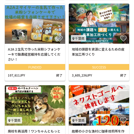
千葉県
A2A２生乳で作った米粉シフォンケ
地域の課題を資源に変えるための皮
ーキで酪農経営維持を応援してくだ
革加工所づくり
さい！
FUNDED
SUCCESS
107,611JPY
終了
3,605,236JPY
終了
千葉県
千葉県
廃校を再活用！ワンちゃんともっと
故郷の小さな漁村に珈琲焙煎所を作