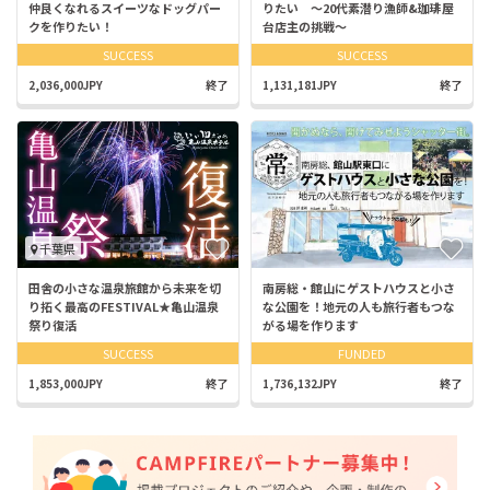
仲良くなれるスイーツなドッグパー
りたい 〜20代素潜り漁師&珈琲屋
クを作りたい！
台店主の挑戦〜
SUCCESS
SUCCESS
2,036,000JPY
終了
1,131,181JPY
終了
千葉県
田舎の小さな温泉旅館から未来を切
南房総・館山にゲストハウスと小さ
り拓く最高のFESTIVAL★亀山温泉
な公園を！地元の人も旅行者もつな
祭り復活
がる場を作ります
SUCCESS
FUNDED
1,853,000JPY
終了
1,736,132JPY
終了