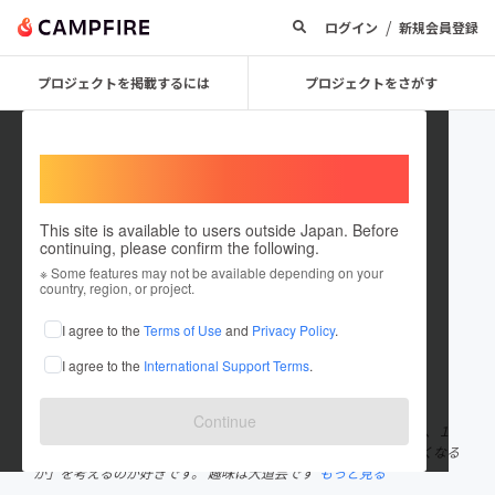
/
ログイン
新規会員登録
プロジェクトを掲載するには
プロジェクトをさがす
Welcome,
International users
This site is available to users outside Japan. Before
continuing, please confirm the following.
須藤健太
※ Some features may not be available depending on your
country, region, or project.
プロジェクトオーナー
I agree to the
Terms of Use
and
Privacy Policy
.
これまでに8回支援して4件のプロジェクトを投稿しています
I agree to the
International Support Terms
.
在住国：日本
現在地：千葉県
出身国：日本
出身地：千葉県
Continue
千葉県館山市 ㈱須藤牧場 中小企業診断士 曽祖父から続く牧場で、１
００頭の牛と暮らしています。 「どうしたら牛と牛の関係性が良くなる
か」を考えるのが好きです。 趣味は大道芸です
もっと見る