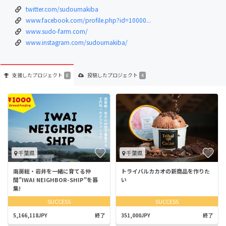
twitter.com/sudoumakiba
www.facebook.com/profile.php?id=10000...
www.sudo-farm.com/
www.instagram.com/sudoumakiba/
支援した
プロジェクト
投稿した
プロジェクト
8
4
千葉県
千葉県
南房総・岩井を一緒に育てる仲
トライバルカカオの新商品を作りた
間"IWAI NEIGHBOR-SHIP"を募
い
集!
SUCCESS
SUCCESS
5,166,118JPY
終了
351,000JPY
終了