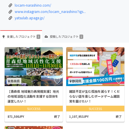
locam-narashino.com/
www.instagram.com/locam_narashino?igs...
yatsulab.apage.jp/
支援した
プロジェクト
投稿した
プロジェクト
3
1
青森県
静岡県
【青森県 地域魅力再発掘支援】地元
雑談不足が生む孤独を減らす！くだ
の地域活性化活動を支援する団体を
らない話を楽しむボードゲーム雑談
運営したい！
笑を届けたい！
SUCCESS
SUCCESS
871,500JPY
終了
1,107,953JPY
終了