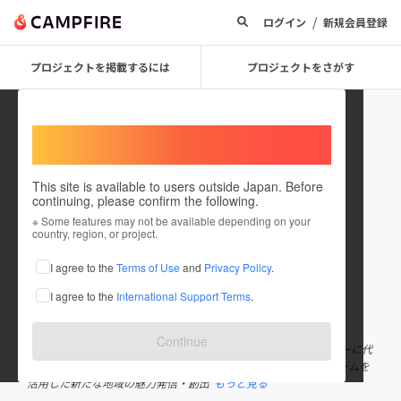
/
ログイン
新規会員登録
プロジェクトを掲載するには
プロジェクトをさがす
Welcome,
International users
This site is available to users outside Japan. Before
continuing, please confirm the following.
LocaM
※ Some features may not be available depending on your
country, region, or project.
プロジェクトオーナー
I agree to the
Terms of Use
and
Privacy Policy
.
これまでに3回支援して1件のプロジェクトを投稿しています
I agree to the
International Support Terms
.
在住国：日本
現在地：千葉県
出身国：日本
出身地：千葉県
Continue
Local＋Welcome＝LocaM 「地域の魅力を伝え、創る」をモットーに代
表・長島裕樹の地元・千葉県習志野市を舞台に、SNSとボードゲームを
活用した新たな地域の魅力発信・創出
もっと見る